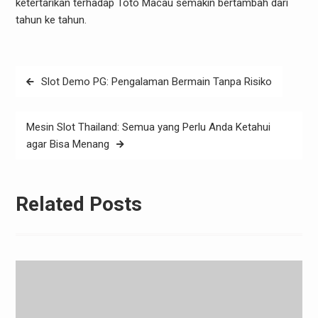
ketertarikan terhadap Toto Macau semakin bertambah dari
tahun ke tahun.
Post
Slot Demo PG: Pengalaman Bermain Tanpa Risiko
navigation
Mesin Slot Thailand: Semua yang Perlu Anda Ketahui
agar Bisa Menang
Related Posts