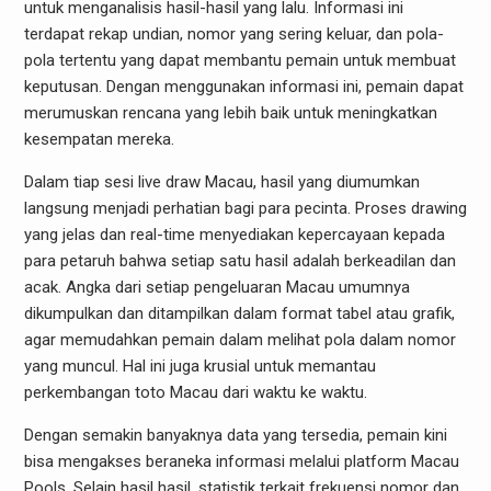
untuk menganalisis hasil-hasil yang lalu. Informasi ini
terdapat rekap undian, nomor yang sering keluar, dan pola-
pola tertentu yang dapat membantu pemain untuk membuat
keputusan. Dengan menggunakan informasi ini, pemain dapat
merumuskan rencana yang lebih baik untuk meningkatkan
kesempatan mereka.
Dalam tiap sesi live draw Macau, hasil yang diumumkan
langsung menjadi perhatian bagi para pecinta. Proses drawing
yang jelas dan real-time menyediakan kepercayaan kepada
para petaruh bahwa setiap satu hasil adalah berkeadilan dan
acak. Angka dari setiap pengeluaran Macau umumnya
dikumpulkan dan ditampilkan dalam format tabel atau grafik,
agar memudahkan pemain dalam melihat pola dalam nomor
yang muncul. Hal ini juga krusial untuk memantau
perkembangan toto Macau dari waktu ke waktu.
Dengan semakin banyaknya data yang tersedia, pemain kini
bisa mengakses beraneka informasi melalui platform Macau
Pools. Selain hasil hasil, statistik terkait frekuensi nomor dan