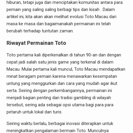
hiburan, tetapi juga dan menciptakan komunitas antara para
pemain yang saling saling berbagi tips dan kisah . Dalam
artikel ini, kita akan akan melihat evolusi Toto Macau dari
masa ke masa dan bagaimanakah permainan ini telah
berubah terhadap tuntutan zaman.
Riwayat Permainan Toto
Toto pertama kali diperkenalkan di tahun 90-an dan dengan
cepat jadi salah satu jenis game yang terkenal di dalam
Macau. Mulai pertama kali muncul, Toto Macau mendapatkan
minat beragam pemain karena menawarkan kesempatan
untung yang menggiurkan dan cara yang mudah agar ikut
serta. Seiring dengan perkembangannya, permainan ini
menjadi bagian penting dari tradisi gambling di wilayah
tersebut, sering ada sebagai opsi utama bagi para para
petaruh untuk lokal dan turis.
Seiring waktu berlalu, berbagai inovasi diterapkan untuk
meningkatkan pengalaman bermain Toto. Munculnya