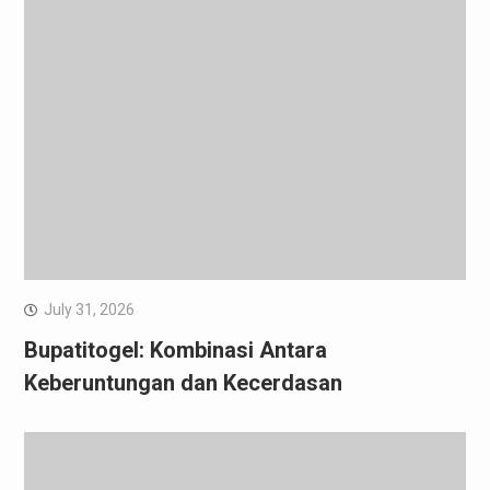
July 31, 2026
Bupatitogel: Kombinasi Antara
Keberuntungan dan Kecerdasan