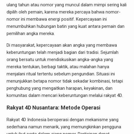
ulang tahun atau nomor yang muncul dalam mimpi sering kali
dipilih oleh pemain, karena mereka percaya bahwa nomor-
nomor ini membawa energi positif. Kepercayaan ini
menumbuhkan hubungan batin yang kuat antara pemain dan
pemilihan angka mereka.
Di masyarakat, kepercayaan akan angka yang membawa
keberuntungan telah menjadi bagian dari tradisi. Sejumlah
orang bersatu untuk mendiskusikan angka-angka yang
mereka tentukan, berbagi taktik, atau malahan hanya
menjalani ritual tertentu sebelum pengundian. Situasi ini
menunjukkan betapa nomor tidak sekadar kombinasi, tetapi
penghubung yang mengaitkan harapan, keyakinan, dan
komunitas dalam mencari keberuntungan melalui rakyat 4D.
Rakyat 4D Nusantara: Metode Operasi
Rakyat 4D Indonesia beroperasi dengan mekanisme yang
sederhana namun menarik, yang memungkinkan pengguna