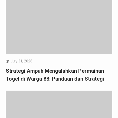
July 31, 2026
Strategi Ampuh Mengalahkan Permainan
Togel di Warga 88: Panduan dan Strategi