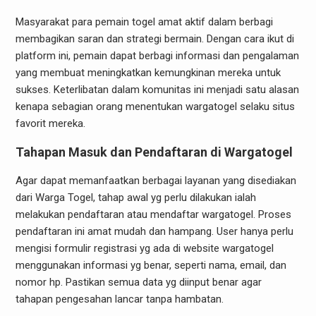
Masyarakat para pemain togel amat aktif dalam berbagi
membagikan saran dan strategi bermain. Dengan cara ikut di
platform ini, pemain dapat berbagi informasi dan pengalaman
yang membuat meningkatkan kemungkinan mereka untuk
sukses. Keterlibatan dalam komunitas ini menjadi satu alasan
kenapa sebagian orang menentukan wargatogel selaku situs
favorit mereka.
Tahapan Masuk dan Pendaftaran di Wargatogel
Agar dapat memanfaatkan berbagai layanan yang disediakan
dari Warga Togel, tahap awal yg perlu dilakukan ialah
melakukan pendaftaran atau mendaftar wargatogel. Proses
pendaftaran ini amat mudah dan hampang. User hanya perlu
mengisi formulir registrasi yg ada di website wargatogel
menggunakan informasi yg benar, seperti nama, email, dan
nomor hp. Pastikan semua data yg diinput benar agar
tahapan pengesahan lancar tanpa hambatan.