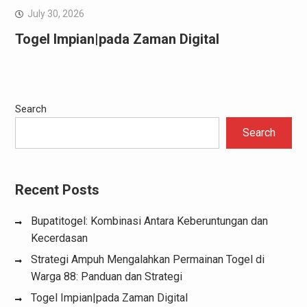
July 30, 2026
Togel Impian|pada Zaman Digital
Search
Search
Recent Posts
Bupatitogel: Kombinasi Antara Keberuntungan dan
Kecerdasan
Strategi Ampuh Mengalahkan Permainan Togel di
Warga 88: Panduan dan Strategi
Togel Impian|pada Zaman Digital