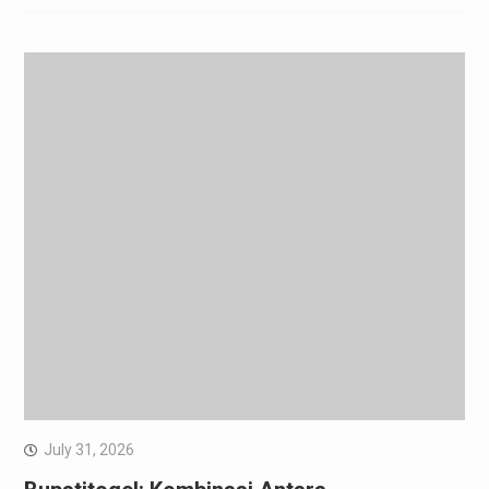
July 31, 2026