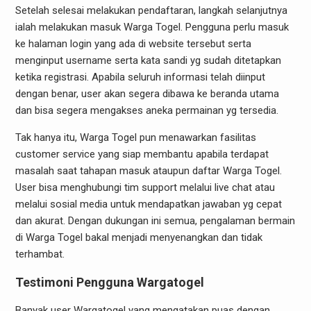
Setelah selesai melakukan pendaftaran, langkah selanjutnya
ialah melakukan masuk Warga Togel. Pengguna perlu masuk
ke halaman login yang ada di website tersebut serta
menginput username serta kata sandi yg sudah ditetapkan
ketika registrasi. Apabila seluruh informasi telah diinput
dengan benar, user akan segera dibawa ke beranda utama
dan bisa segera mengakses aneka permainan yg tersedia.
Tak hanya itu, Warga Togel pun menawarkan fasilitas
customer service yang siap membantu apabila terdapat
masalah saat tahapan masuk ataupun daftar Warga Togel.
User bisa menghubungi tim support melalui live chat atau
melalui sosial media untuk mendapatkan jawaban yg cepat
dan akurat. Dengan dukungan ini semua, pengalaman bermain
di Warga Togel bakal menjadi menyenangkan dan tidak
terhambat.
Testimoni Pengguna Wargatogel
Banyak user Wargatogel yang mengatakan puas dengan