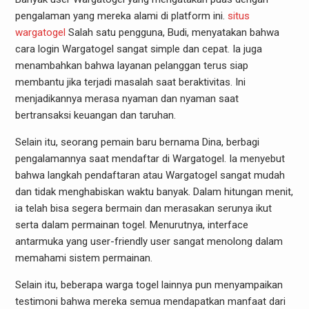
pengalaman yang mereka alami di platform ini.
situs
wargatogel
Salah satu pengguna, Budi, menyatakan bahwa
cara login Wargatogel sangat simple dan cepat. Ia juga
menambahkan bahwa layanan pelanggan terus siap
membantu jika terjadi masalah saat beraktivitas. Ini
menjadikannya merasa nyaman dan nyaman saat
bertransaksi keuangan dan taruhan.
Selain itu, seorang pemain baru bernama Dina, berbagi
pengalamannya saat mendaftar di Wargatogel. Ia menyebut
bahwa langkah pendaftaran atau Wargatogel sangat mudah
dan tidak menghabiskan waktu banyak. Dalam hitungan menit,
ia telah bisa segera bermain dan merasakan serunya ikut
serta dalam permainan togel. Menurutnya, interface
antarmuka yang user-friendly user sangat menolong dalam
memahami sistem permainan.
Selain itu, beberapa warga togel lainnya pun menyampaikan
testimoni bahwa mereka semua mendapatkan manfaat dari