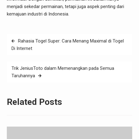
menjadi sekedar permainan, tetapi juga aspek penting dari
kemajuan industri di Indonesia.
Post
Rahasia Togel Super: Cara Menang Maximal di Togel
navigation
Di Internet
Trik JeniusToto dalam Memenangkan pada Semua
Taruhannya
Related Posts