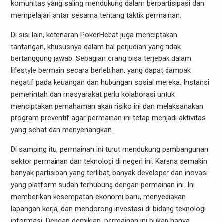
komunitas yang saling mendukung dalam berpartisipasi dan
mempelajari antar sesama tentang taktik permainan.
Di sisi lain, ketenaran PokerHebat juga menciptakan
tantangan, khususnya dalam hal perjudian yang tidak
bertanggung jawab. Sebagian orang bisa terjebak dalam
lifestyle bermain secara berlebihan, yang dapat dampak
negatif pada keuangan dan hubungan sosial mereka. Instansi
pemerintah dan masyarakat perlu kolaborasi untuk
menciptakan pemahaman akan risiko ini dan melaksanakan
program preventif agar permainan ini tetap menjadi aktivitas
yang sehat dan menyenangkan.
Di samping itu, permainan ini turut mendukung pembangunan
sektor permainan dan teknologi di negeri ini. Karena semakin
banyak partisipan yang terlibat, banyak developer dan inovasi
yang platform sudah terhubung dengan permainan ini. Ini
memberikan kesempatan ekonomi baru, menyediakan
lapangan kerja, dan mendorong investasi di bidang teknologi
informasi. Dengan demikian, permainan ini bukan hanya