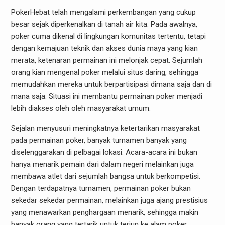
PokerHebat telah mengalami perkembangan yang cukup
besar sejak diperkenalkan di tanah air kita. Pada awalnya,
poker cuma dikenal di lingkungan komunitas tertentu, tetapi
dengan kemajuan teknik dan akses dunia maya yang kian
merata, ketenaran permainan ini melonjak cepat. Sejumlah
orang kian mengenal poker melalui situs daring, sehingga
memudahkan mereka untuk berpartisipasi dimana saja dan di
mana saja. Situasi ini membantu permainan poker menjadi
lebih diakses oleh oleh masyarakat umum.
Sejalan menyusuri meningkatnya ketertarikan masyarakat
pada permainan poker, banyak turnamen banyak yang
diselenggarakan di pelbagai lokasi. Acara-acara ini bukan
hanya menarik pemain dari dalam negeri melainkan juga
membawa atlet dari sejumlah bangsa untuk berkompetisi.
Dengan terdapatnya turnamen, permainan poker bukan
sekedar sekedar permainan, melainkan juga ajang prestisius
yang menawarkan penghargaan menarik, sehingga makin
banyak orang yang tertarik untuk terjun ke alam poker.