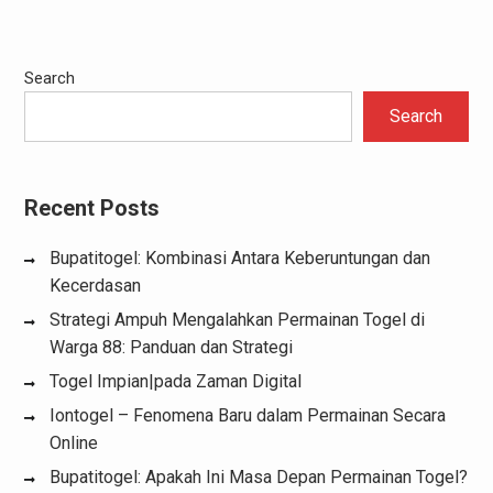
Search
Search
Recent Posts
Bupatitogel: Kombinasi Antara Keberuntungan dan
Kecerdasan
Strategi Ampuh Mengalahkan Permainan Togel di
Warga 88: Panduan dan Strategi
Togel Impian|pada Zaman Digital
Iontogel – Fenomena Baru dalam Permainan Secara
Online
Bupatitogel: Apakah Ini Masa Depan Permainan Togel?