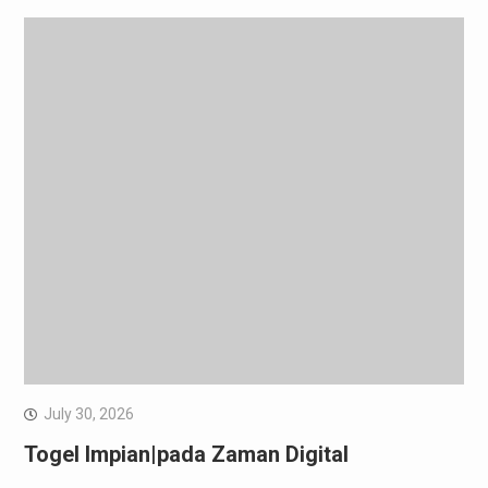
July 30, 2026
Togel Impian|pada Zaman Digital