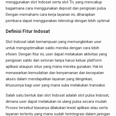
menggunakan slot Indosat serta slot Tri, yang mencakup
bagaimana cara menggunakan deposit dan pengisian pulsa.
Dengan memahami cara kerja layanan ini, diharapkan
pembaca dapat menggunakan teknologi dengan lebih optimal.
Definisi Fitur Indosat
Slot Indosat ialah kemampuan yang memungkinkan user
untuk mengoptimalkan saldo mereka dengan cara lebih
efisien. Dengan fitur ini, user dapat melakukan aktivitas yang
pengisian saldo dan setoran tanpa harus keluar platform
aplikasi ataupun situs yang mana mereka gunakan. Hal ini
menawarkan kemudahan dan kenyamanan dan kecepatan
akses dalam mendapatkan layanan yang diinginkan,
khususnya bagi user yang mana suka melakukan transaksi.
Salah satu bentuk dari slot Indosat adalah slot pulsa Indosat,
dimana user dapat melakukan isi ulang pulsa secara mudah.
Proses tersebut biasanya dilakukan lewat aplikasi atau serta
layanan tertentu yang mana sudah terintegrasi dalam jaringan