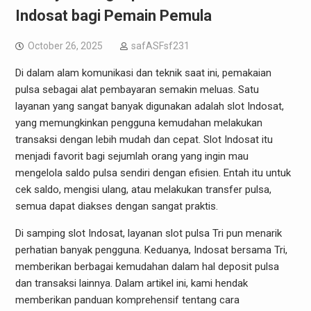
Indosat bagi Pemain Pemula
October 26, 2025
safASFsf231
Di dalam alam komunikasi dan teknik saat ini, pemakaian
pulsa sebagai alat pembayaran semakin meluas. Satu
layanan yang sangat banyak digunakan adalah slot Indosat,
yang memungkinkan pengguna kemudahan melakukan
transaksi dengan lebih mudah dan cepat. Slot Indosat itu
menjadi favorit bagi sejumlah orang yang ingin mau
mengelola saldo pulsa sendiri dengan efisien. Entah itu untuk
cek saldo, mengisi ulang, atau melakukan transfer pulsa,
semua dapat diakses dengan sangat praktis.
Di samping slot Indosat, layanan slot pulsa Tri pun menarik
perhatian banyak pengguna. Keduanya, Indosat bersama Tri,
memberikan berbagai kemudahan dalam hal deposit pulsa
dan transaksi lainnya. Dalam artikel ini, kami hendak
memberikan panduan komprehensif tentang cara