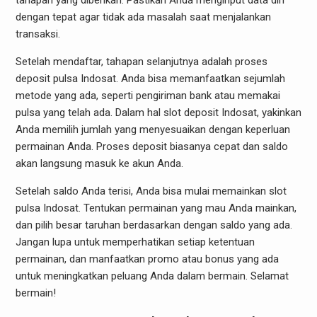
tahapan yang diberikan. Pastikan Anda menginput data diri
dengan tepat agar tidak ada masalah saat menjalankan
transaksi.
Setelah mendaftar, tahapan selanjutnya adalah proses
deposit pulsa Indosat. Anda bisa memanfaatkan sejumlah
metode yang ada, seperti pengiriman bank atau memakai
pulsa yang telah ada. Dalam hal slot deposit Indosat, yakinkan
Anda memilih jumlah yang menyesuaikan dengan keperluan
permainan Anda. Proses deposit biasanya cepat dan saldo
akan langsung masuk ke akun Anda.
Setelah saldo Anda terisi, Anda bisa mulai memainkan slot
pulsa Indosat. Tentukan permainan yang mau Anda mainkan,
dan pilih besar taruhan berdasarkan dengan saldo yang ada.
Jangan lupa untuk memperhatikan setiap ketentuan
permainan, dan manfaatkan promo atau bonus yang ada
untuk meningkatkan peluang Anda dalam bermain. Selamat
bermain!