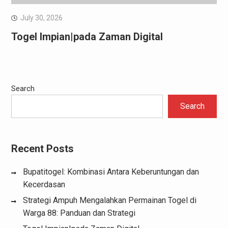
July 30, 2026
Togel Impian|pada Zaman Digital
Search
Search
Recent Posts
Bupatitogel: Kombinasi Antara Keberuntungan dan
Kecerdasan
Strategi Ampuh Mengalahkan Permainan Togel di
Warga 88: Panduan dan Strategi