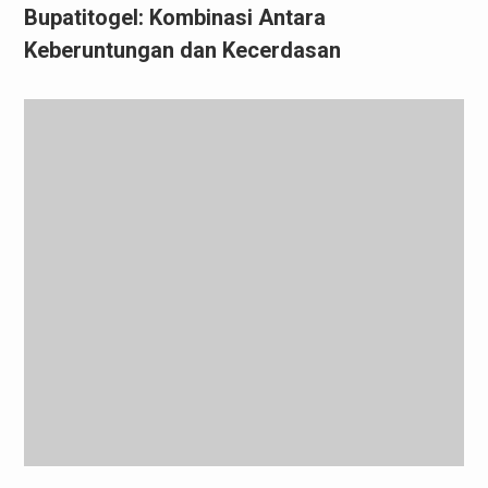
Bupatitogel: Kombinasi Antara
Keberuntungan dan Kecerdasan