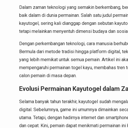
Dalam zaman teknologi yang semakin berkembang, berb
baik dalam di dunia permainan. Salah satu judul perma
kayutogel, sering kali dianggap dengan sebutan kayut
tetapi melainkan menyentuh dimensi budaya dan sosia
Dengan perkembangan teknologi, cara manusia berhubu
Bermula dari metode tradisi hingga platform digital
yang lebih memikat untuk semua pemain. Artikel ini aka
mempengaruhi permainan togel kayu, membahas tren te
calon pemain di masa depan.
Evolusi Permainan Kayutogel dalam Za
Selama banyak tahun terakhir, kayutogel sudah mengal
digital. Sebelumnya, game ini umumnya dimainkan sec
utama. Tetapi, dengan hadirnya internet dan smartph
dan cepat. Kini, pemain dapat menikmati permainan ini