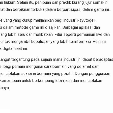
hukum. Selain itu, penipuan dan praktik kurang jujur semakin
t dan berpikiran terbuka dalam berpartisipasi dalam game ini.
peluang yang cukup menjanjikan bagi industri kayutogel.
 dalam metode game ini disajikan. Berbagai aplikasi dan
ng lebih seru dan melibatkan. Fitur seperti permainan live dan
untuk mengambil keputusan yang lebih terinformasi. Poin ini
igital saat ini.
angat tergantung pada sejauh mana industri ini dapat beradaptas
asi bagi pemain mengenai cara bermain yang selamat dan
 menciptakan suasana bermain yang positif. Dengan penggunaan
iki kemampuan untuk berkembang lebih jauh dan menciptakan
tanya.