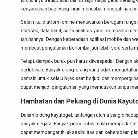
taruhannya setiap saat dan di saja, tanpa perlu melang
kenyamanan bagi yang ingin mencoba menggali nasibny
Selain itu, platform online menawarkan beragam fungsi
statistik, data hasil, serta analisis yang membantu 
taruhannya. Dengan keberadaan aplikasi mobile dan we
membuat pengalaman berlomba jadi lebih seru serta 
Tetapi, dampak buruk pun harus diwaspadai. Dengan ak
berlebihan. Banyak orang-orang yang tidak mengetahui 
pemain untuk selalu bijak saat berjudi dan memperguna
dapat menjadi pengalaman yang memuaskan tanpa mengo
Hambatan dan Peluang di Dunia Kayut
Dalam bidang kayutogel, tantangan utama yang dihadapi
banyak negara. Banyak pemerintah mulai memperketat at
dapat mempengaruhi aksesibilitas dan keberadaan pl