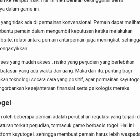
kah ke tempat fisik. Hal ini memberikan kelonggaran serta
a dalam game ini.
 yang tidak ada di permainan konvensional. Pemain dapat meliha
membantu pemain dalam mengambil keputusan ketika melakukan
bsite, relasi antara pemain antarpemain juga meningkat, sehingg
mengasyikkan.
ses yang mudah akses , risiko yang perjudian yang berlebihan
batasan yang ada waktu dan uang. Maka dari itu, penting bagi
kan teknologi secara cara yang positif, agar permainan kayutoge
rbankan kesejahteraan finansial serta psikologis mereka.
ogel
 oleh beberapa pemain adalah perubahan regulasi yang terjadi d
uran terkait perjudian, termasuk game berbasis togel. Hal ini
atform kayutogel, sehingga membuat pemain harus lebih waspad