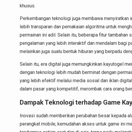
khusus.
Perkembangan teknologi juga membawa menyiratkan ino
lebih transparan dan pemakaian algoritma untuk mengh
permainan ini adil. Selain itu, beberapa fitur tambahan 
pengalaman yang lebih interaktif dan mendalam bagi p
melainkan juga suatu bentuk hiburan yang berpadu d
Selain itu, era digital juga memungkinkan kayutogel me
dengan teknologi lebih mudah berminat dengan permai
yang lebih efektif melalui media sosial dan iklan dig
dalam pasar yang kompetitif, merombak cara orang beri
Dampak Teknologi terhadap Game Kay
Inovasi sudah memberikan perubahan besar kepada ala
perangkat mobile, kemudahan akses untuk game ini me