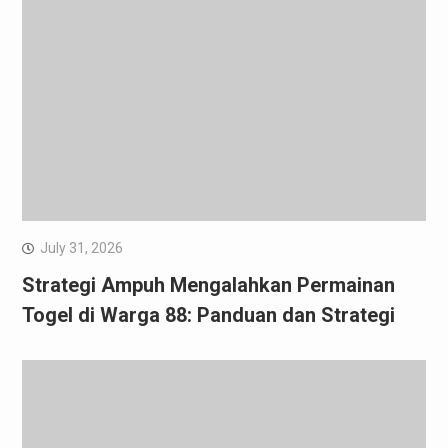
July 31, 2026
Strategi Ampuh Mengalahkan Permainan
Togel di Warga 88: Panduan dan Strategi