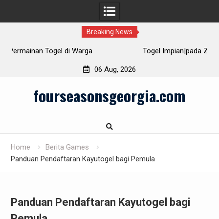
Breaking News
ga
Togel Impian|pada Zaman Digital
06 Aug, 2026
Skip
fourseasonsgeorgia.com
to
content
Home
Berita Games
Panduan Pendaftaran Kayutogel bagi Pemula
Panduan Pendaftaran Kayutogel bagi
Pemula