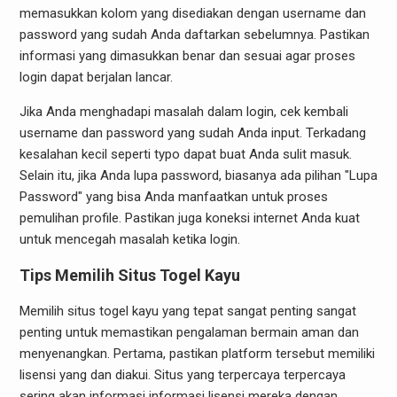
memasukkan kolom yang disediakan dengan username dan
password yang sudah Anda daftarkan sebelumnya. Pastikan
informasi yang dimasukkan benar dan sesuai agar proses
login dapat berjalan lancar.
Jika Anda menghadapi masalah dalam login, cek kembali
username dan password yang sudah Anda input. Terkadang
kesalahan kecil seperti typo dapat buat Anda sulit masuk.
Selain itu, jika Anda lupa password, biasanya ada pilihan "Lupa
Password" yang bisa Anda manfaatkan untuk proses
pemulihan profile. Pastikan juga koneksi internet Anda kuat
untuk mencegah masalah ketika login.
Tips Memilih Situs Togel Kayu
Memilih situs togel kayu yang tepat sangat penting sangat
penting untuk memastikan pengalaman bermain aman dan
menyenangkan. Pertama, pastikan platform tersebut memiliki
lisensi yang dan diakui. Situs yang terpercaya terpercaya
sering akan informasi informasi lisensi mereka dengan