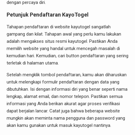
dengan percaya diri.
Petunjuk Pendaftaran KayoTogel
Tahapan pendaftaran di website kayutogel sangatlah
gampang dan kilat. Tahapan awal yang perlu kamu lakukan
adalah mengakses situs resmi kayutogel. Pastikan Anda
memilih website yang handal untuk mencegah masalah di
kemudian hari. Kemudian, cari button pendaftaran yang sering
terletak di halaman utama.
Setelah mengklik tombol pendaftaran, kamu akan diharuskan
untuk melengkapi formulir pendaftaran dengan data yang
dibutuhkan. Isi dengan informasi diri yang benar seperti nama
lengkap, alamat email, dan nomor telepon. Pastikan semua
informasi yang Anda berikan akurat agar proses verifikasi
dapat berjalan lancar. Catat juga bahwa beberapa website
mungkin akan meminta nama pengguna dan password yang
akan kamu gunakan untuk masuk kayutogel nantinya.