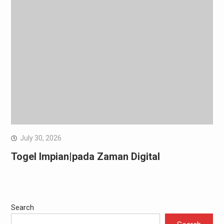
July 30, 2026
Togel Impian|pada Zaman Digital
Search