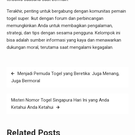
Terakhir, penting untuk bergabung dengan komunitas pemain
togel super. Ikut dengan forum dan perbincangan
memungkinkan Anda untuk membagikan pengalaman,
strategi, dan tips dengan sesama pengguna. Kelompok ini
bisa adalah sumber informasi yang kaya dan menawarkan
dukungan moral, terutama saat mengalami kegagalan.
Post
Menjadi Pemuda Togel yang Beretika: Juga Menang,
navigation
Juga Bermoral
Misteri Nomor Togel Singapura Hari Ini yang Anda
Ketahui Anda Ketahui
Related Posts