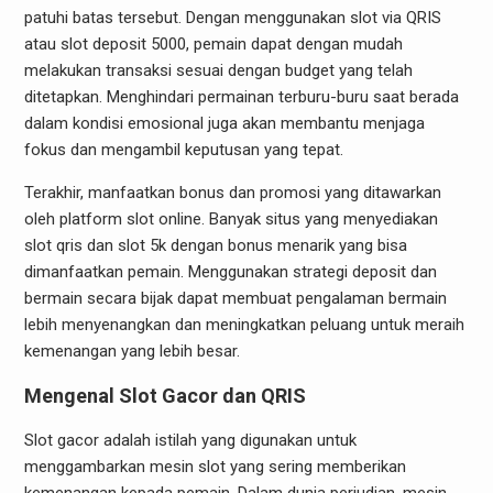
patuhi batas tersebut. Dengan menggunakan slot via QRIS
atau slot deposit 5000, pemain dapat dengan mudah
melakukan transaksi sesuai dengan budget yang telah
ditetapkan. Menghindari permainan terburu-buru saat berada
dalam kondisi emosional juga akan membantu menjaga
fokus dan mengambil keputusan yang tepat.
Terakhir, manfaatkan bonus dan promosi yang ditawarkan
oleh platform slot online. Banyak situs yang menyediakan
slot qris dan slot 5k dengan bonus menarik yang bisa
dimanfaatkan pemain. Menggunakan strategi deposit dan
bermain secara bijak dapat membuat pengalaman bermain
lebih menyenangkan dan meningkatkan peluang untuk meraih
kemenangan yang lebih besar.
Mengenal Slot Gacor dan QRIS
Slot gacor adalah istilah yang digunakan untuk
menggambarkan mesin slot yang sering memberikan