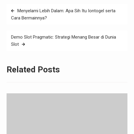
Post
Menyelami Lebih Dalam: Apa Sih Itu Iontogel serta
navigation
Cara Bermainnya?
Demo Slot Pragmatic: Strategi Menang Besar di Dunia
Slot
Related Posts