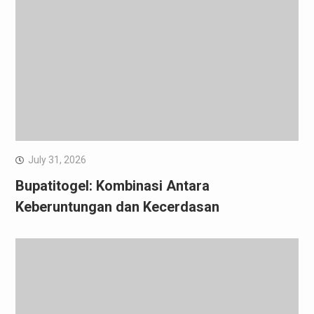
July 31, 2026
Bupatitogel: Kombinasi Antara
Keberuntungan dan Kecerdasan