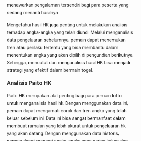
menawarkan pengalaman tersendiri bagi para peserta yang
sedang menanti hasilnya.
Mengetahui hasil HK juga penting untuk melakukan analisis
terhadap angka-angka yang telah diundi. Melalui menganalisis
data pengeluaran sebelumnya, pemain dapat menemukan
tren atau perilaku tertentu yang bisa membantu dalam
menentukan angka yang akan dipilih di pengundian berikutnya.
Sehingga, mencatat dan menganalisis hasil HK bisa menjadi
strategi yang efektif dalam bermain togel.
Analisis Paito HK
Paito HK merupakan alat penting bagi para pemain lotto
untuk menganalisis hasil hk. Dengan menggunakan data ini,
pemain dapat mengamati corak dan tren angka yang telah
keluar sebelum ini. Data ini bisa sangat bermanfaat dalam
membuat ramalan yang lebih akurat untuk pengeluaran hk
yang akan datang. Dengan menggunakan data historis,