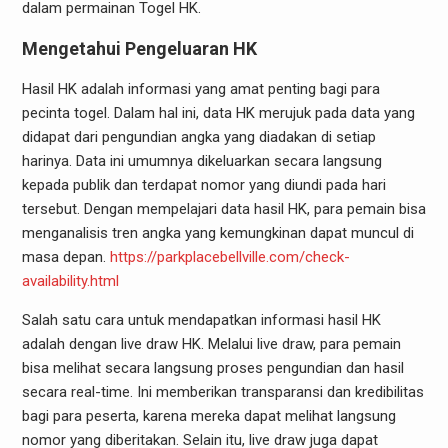
dalam permainan Togel HK.
Mengetahui Pengeluaran HK
Hasil HK adalah informasi yang amat penting bagi para
pecinta togel. Dalam hal ini, data HK merujuk pada data yang
didapat dari pengundian angka yang diadakan di setiap
harinya. Data ini umumnya dikeluarkan secara langsung
kepada publik dan terdapat nomor yang diundi pada hari
tersebut. Dengan mempelajari data hasil HK, para pemain bisa
menganalisis tren angka yang kemungkinan dapat muncul di
masa depan.
https://parkplacebellville.com/check-
availability.html
Salah satu cara untuk mendapatkan informasi hasil HK
adalah dengan live draw HK. Melalui live draw, para pemain
bisa melihat secara langsung proses pengundian dan hasil
secara real-time. Ini memberikan transparansi dan kredibilitas
bagi para peserta, karena mereka dapat melihat langsung
nomor yang diberitakan. Selain itu, live draw juga dapat