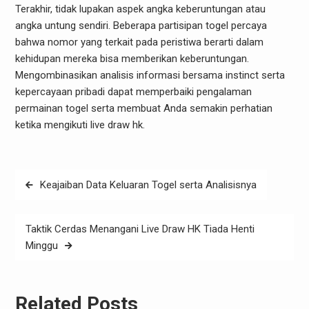
Terakhir, tidak lupakan aspek angka keberuntungan atau
angka untung sendiri. Beberapa partisipan togel percaya
bahwa nomor yang terkait pada peristiwa berarti dalam
kehidupan mereka bisa memberikan keberuntungan.
Mengombinasikan analisis informasi bersama instinct serta
kepercayaan pribadi dapat memperbaiki pengalaman
permainan togel serta membuat Anda semakin perhatian
ketika mengikuti live draw hk.
Post
Keajaiban Data Keluaran Togel serta Analisisnya
navigation
Taktik Cerdas Menangani Live Draw HK Tiada Henti
Minggu
Related Posts