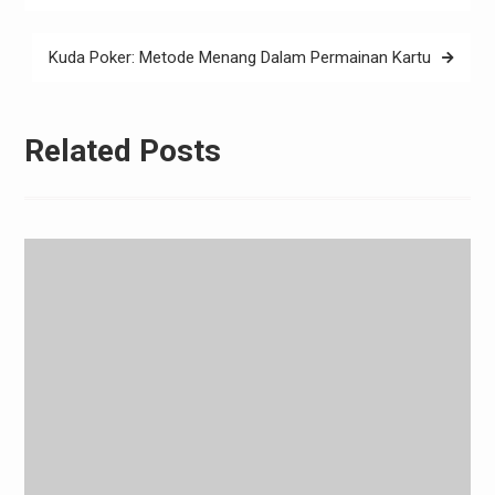
Kuda Poker: Metode Menang Dalam Permainan Kartu
Related Posts