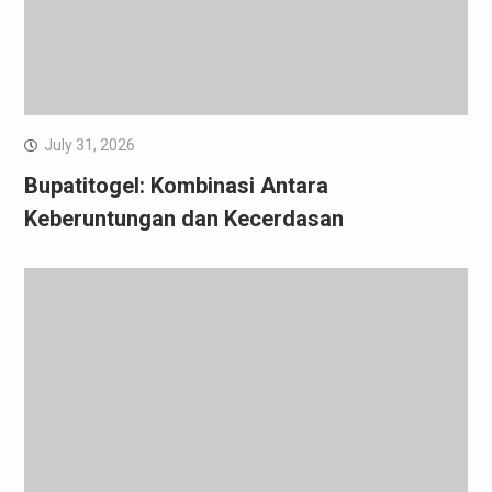
July 31, 2026
Bupatitogel: Kombinasi Antara
Keberuntungan dan Kecerdasan