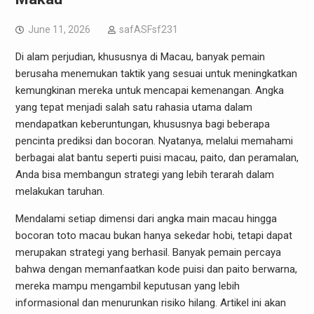
June 11, 2026
safASFsf231
Di alam perjudian, khususnya di Macau, banyak pemain
berusaha menemukan taktik yang sesuai untuk meningkatkan
kemungkinan mereka untuk mencapai kemenangan. Angka
yang tepat menjadi salah satu rahasia utama dalam
mendapatkan keberuntungan, khususnya bagi beberapa
pencinta prediksi dan bocoran. Nyatanya, melalui memahami
berbagai alat bantu seperti puisi macau, paito, dan peramalan,
Anda bisa membangun strategi yang lebih terarah dalam
melakukan taruhan.
Mendalami setiap dimensi dari angka main macau hingga
bocoran toto macau bukan hanya sekedar hobi, tetapi dapat
merupakan strategi yang berhasil. Banyak pemain percaya
bahwa dengan memanfaatkan kode puisi dan paito berwarna,
mereka mampu mengambil keputusan yang lebih
informasional dan menurunkan risiko hilang. Artikel ini akan