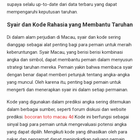
supaya selalu up-to-date dari data terbaru yang dapat
mempengaruhi keputusan taruhan.
Syair dan Kode Rahasia yang Membantu Taruhan
Di dalam alam perjudian di Macau, syair dan kode sering
dianggap sebagai alat penting bagi para pemain untuk meraih
keberuntungan. Syair Macau, yang berisi berisi kombinasi
angka dan simbol, dapat membantu pemain dalam menyusun
strategi taruhan mereka. Pemain yakin bahwa membaca syair
dengan benar dapat memberi petunjuk tentang angka-angka
yang muncul. Oleh karena itu, penting bagi pemain untuk
mengerti dan menerapkan syair ini dalam setiap permainan.
Kode yang digunakan dalam prediksi angka sering ditemukan
dalam berbagai sumber, seperti forum diskusi dan website
prediksi.
bocoran toto macau 4d
Kode ini berfungsi sebagai
sinyal bagi para pemain untuk mengevaluasi potensi angka
yang dapat dipilih. Mengikuti kode yang dihasilkan oleh para
pakar dan pengamat dapat meningkatkan peluang pemain