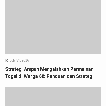
July 31, 2026
Strategi Ampuh Mengalahkan Permainan
Togel di Warga 88: Panduan dan Strategi