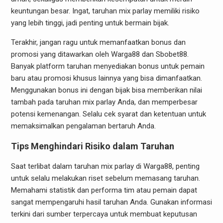
keuntungan besar. Ingat, taruhan mix parlay memiliki risiko
yang lebih tinggi, jadi penting untuk bermain bijak.
Terakhir, jangan ragu untuk memanfaatkan bonus dan
promosi yang ditawarkan oleh Warga88 dan Sbobet88.
Banyak platform taruhan menyediakan bonus untuk pemain
baru atau promosi khusus lainnya yang bisa dimanfaatkan.
Menggunakan bonus ini dengan bijak bisa memberikan nilai
tambah pada taruhan mix parlay Anda, dan memperbesar
potensi kemenangan. Selalu cek syarat dan ketentuan untuk
memaksimalkan pengalaman bertaruh Anda.
Tips Menghindari Risiko dalam Taruhan
Saat terlibat dalam taruhan mix parlay di Warga88, penting
untuk selalu melakukan riset sebelum memasang taruhan.
Memahami statistik dan performa tim atau pemain dapat
sangat mempengaruhi hasil taruhan Anda. Gunakan informasi
terkini dari sumber terpercaya untuk membuat keputusan