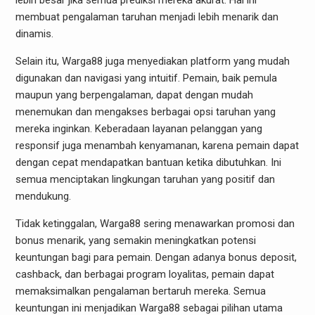
lebih besar jika semua prediksi mereka akurat. Hal ini
membuat pengalaman taruhan menjadi lebih menarik dan
dinamis.
Selain itu, Warga88 juga menyediakan platform yang mudah
digunakan dan navigasi yang intuitif. Pemain, baik pemula
maupun yang berpengalaman, dapat dengan mudah
menemukan dan mengakses berbagai opsi taruhan yang
mereka inginkan. Keberadaan layanan pelanggan yang
responsif juga menambah kenyamanan, karena pemain dapat
dengan cepat mendapatkan bantuan ketika dibutuhkan. Ini
semua menciptakan lingkungan taruhan yang positif dan
mendukung.
Tidak ketinggalan, Warga88 sering menawarkan promosi dan
bonus menarik, yang semakin meningkatkan potensi
keuntungan bagi para pemain. Dengan adanya bonus deposit,
cashback, dan berbagai program loyalitas, pemain dapat
memaksimalkan pengalaman bertaruh mereka. Semua
keuntungan ini menjadikan Warga88 sebagai pilihan utama