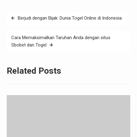
Post
Berjudi dengan Bijak: Dunia Togel Online di Indonesia
navigation
Cara Memaksimalkan Taruhan Anda dengan situs
Sbobet dan Togel
Related Posts