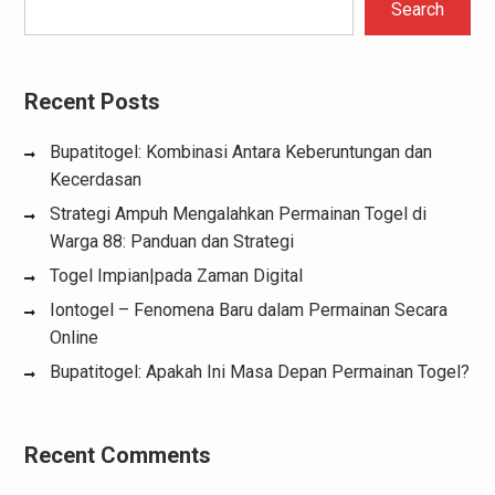
Search
Recent Posts
Bupatitogel: Kombinasi Antara Keberuntungan dan
Kecerdasan
Strategi Ampuh Mengalahkan Permainan Togel di
Warga 88: Panduan dan Strategi
Togel Impian|pada Zaman Digital
Iontogel – Fenomena Baru dalam Permainan Secara
Online
Bupatitogel: Apakah Ini Masa Depan Permainan Togel?
Recent Comments