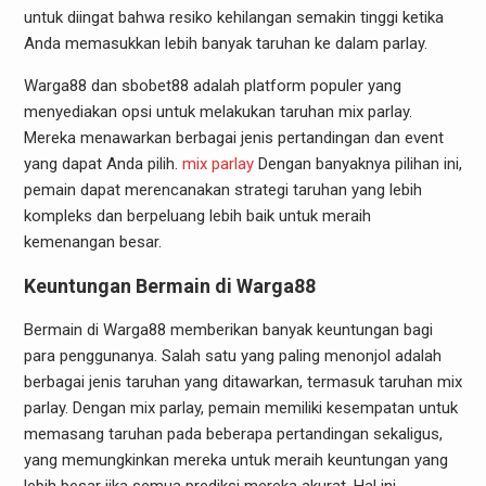
untuk diingat bahwa resiko kehilangan semakin tinggi ketika
Anda memasukkan lebih banyak taruhan ke dalam parlay.
Warga88 dan sbobet88 adalah platform populer yang
menyediakan opsi untuk melakukan taruhan mix parlay.
Mereka menawarkan berbagai jenis pertandingan dan event
yang dapat Anda pilih.
mix parlay
Dengan banyaknya pilihan ini,
pemain dapat merencanakan strategi taruhan yang lebih
kompleks dan berpeluang lebih baik untuk meraih
kemenangan besar.
Keuntungan Bermain di Warga88
Bermain di Warga88 memberikan banyak keuntungan bagi
para penggunanya. Salah satu yang paling menonjol adalah
berbagai jenis taruhan yang ditawarkan, termasuk taruhan mix
parlay. Dengan mix parlay, pemain memiliki kesempatan untuk
memasang taruhan pada beberapa pertandingan sekaligus,
yang memungkinkan mereka untuk meraih keuntungan yang