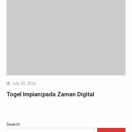
July 30, 2026
Togel Impian|pada Zaman Digital
Search