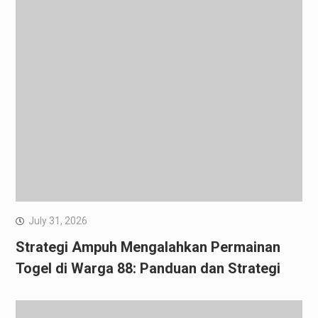
July 31, 2026
Strategi Ampuh Mengalahkan Permainan
Togel di Warga 88: Panduan dan Strategi