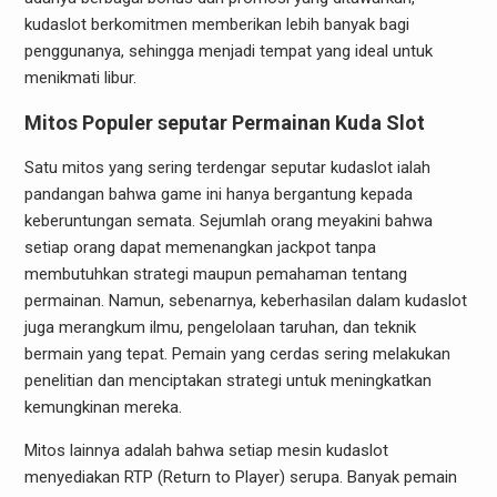
kudaslot berkomitmen memberikan lebih banyak bagi
penggunanya, sehingga menjadi tempat yang ideal untuk
menikmati libur.
Mitos Populer seputar Permainan Kuda Slot
Satu mitos yang sering terdengar seputar kudaslot ialah
pandangan bahwa game ini hanya bergantung kepada
keberuntungan semata. Sejumlah orang meyakini bahwa
setiap orang dapat memenangkan jackpot tanpa
membutuhkan strategi maupun pemahaman tentang
permainan. Namun, sebenarnya, keberhasilan dalam kudaslot
juga merangkum ilmu, pengelolaan taruhan, dan teknik
bermain yang tepat. Pemain yang cerdas sering melakukan
penelitian dan menciptakan strategi untuk meningkatkan
kemungkinan mereka.
Mitos lainnya adalah bahwa setiap mesin kudaslot
menyediakan RTP (Return to Player) serupa. Banyak pemain