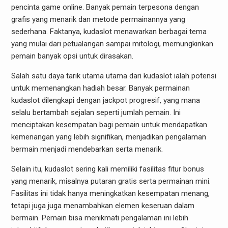
pencinta game online. Banyak pemain terpesona dengan
grafis yang menarik dan metode permainannya yang
sederhana. Faktanya, kudaslot menawarkan berbagai tema
yang mulai dari petualangan sampai mitologi, memungkinkan
pemain banyak opsi untuk dirasakan.
Salah satu daya tarik utama utama dari kudaslot ialah potensi
untuk memenangkan hadiah besar. Banyak permainan
kudaslot dilengkapi dengan jackpot progresif, yang mana
selalu bertambah sejalan seperti jumlah pemain. Ini
menciptakan kesempatan bagi pemain untuk mendapatkan
kemenangan yang lebih signifikan, menjadikan pengalaman
bermain menjadi mendebarkan serta menarik.
Selain itu, kudaslot sering kali memiliki fasilitas fitur bonus
yang menarik, misalnya putaran gratis serta permainan mini.
Fasilitas ini tidak hanya meningkatkan kesempatan menang,
tetapi juga juga menambahkan elemen keseruan dalam
bermain. Pemain bisa menikmati pengalaman ini lebih