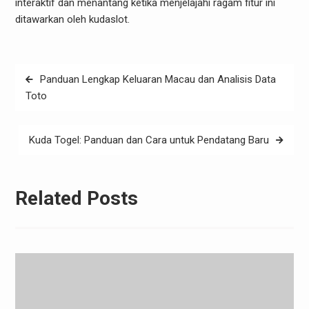
interaktif dan menantang ketika menjelajahi ragam fitur ini
ditawarkan oleh kudaslot.
Post
Panduan Lengkap Keluaran Macau dan Analisis Data
navigation
Toto
Kuda Togel: Panduan dan Cara untuk Pendatang Baru
Related Posts