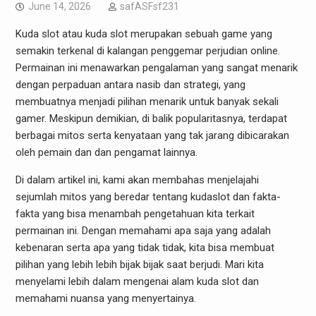
June 14, 2026
safASFsf231
Kuda slot atau kuda slot merupakan sebuah game yang
semakin terkenal di kalangan penggemar perjudian online.
Permainan ini menawarkan pengalaman yang sangat menarik
dengan perpaduan antara nasib dan strategi, yang
membuatnya menjadi pilihan menarik untuk banyak sekali
gamer. Meskipun demikian, di balik popularitasnya, terdapat
berbagai mitos serta kenyataan yang tak jarang dibicarakan
oleh pemain dan dan pengamat lainnya.
Di dalam artikel ini, kami akan membahas menjelajahi
sejumlah mitos yang beredar tentang kudaslot dan fakta-
fakta yang bisa menambah pengetahuan kita terkait
permainan ini. Dengan memahami apa saja yang adalah
kebenaran serta apa yang tidak tidak, kita bisa membuat
pilihan yang lebih lebih bijak bijak saat berjudi. Mari kita
menyelami lebih dalam mengenai alam kuda slot dan
memahami nuansa yang menyertainya.