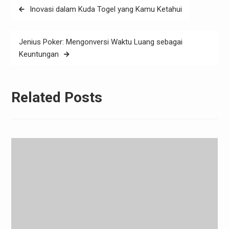
Post
Inovasi dalam Kuda Togel yang Kamu Ketahui
navigation
Jenius Poker: Mengonversi Waktu Luang sebagai
Keuntungan
Related Posts