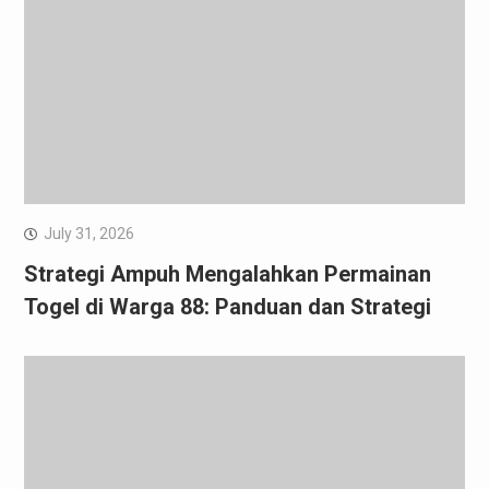
July 31, 2026
Strategi Ampuh Mengalahkan Permainan
Togel di Warga 88: Panduan dan Strategi