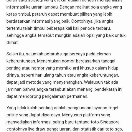
Salah satu strategi yang efektif adalah dengan menganalisis
informasi keluaran lampau. Dengan melihat pola angka yang
kerap timbul, petaruh dapat membuat pilihan yang lebih
berdasarkan informasi yang baik. Contohnya, jika angka
tertentu telah timbul beberapa kali kali periode terbaru,
sehingga angka tersebut mungkin adalah opsi yang baik untuk
dilihat.
Selain itu, sejumlah petaruh juga percaya pada elemen
keberuntungan. Menentukan nomor berdasarkan tanggal
penting atau nomor yang memiliki arti khusus dalam hidup
dirinya, seperti hari ulang tahun atau angka keberuntungan,
dapat jadi metode yang menyenangkan. Walaupun tak ada
jaminan bahwa angka tersebut akan menang, pendekatan ini
dapat mendorong pengalaman permainan.
Yang tidak kalah penting adalah penggunaan layanan togel
online yang dapat dipercaya. Menyusun platform yang
menyediakan informasi paling baru tentang toto Singapore,
contohnya live draw, pengeluaran, dan statistik dari toto sgp,