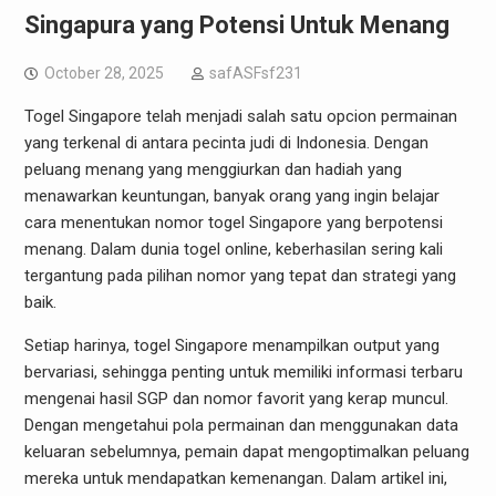
Singapura yang Potensi Untuk Menang
October 28, 2025
safASFsf231
Togel Singapore telah menjadi salah satu opcion permainan
yang terkenal di antara pecinta judi di Indonesia. Dengan
peluang menang yang menggiurkan dan hadiah yang
menawarkan keuntungan, banyak orang yang ingin belajar
cara menentukan nomor togel Singapore yang berpotensi
menang. Dalam dunia togel online, keberhasilan sering kali
tergantung pada pilihan nomor yang tepat dan strategi yang
baik.
Setiap harinya, togel Singapore menampilkan output yang
bervariasi, sehingga penting untuk memiliki informasi terbaru
mengenai hasil SGP dan nomor favorit yang kerap muncul.
Dengan mengetahui pola permainan dan menggunakan data
keluaran sebelumnya, pemain dapat mengoptimalkan peluang
mereka untuk mendapatkan kemenangan. Dalam artikel ini,