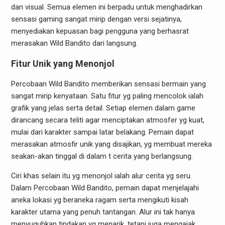
dan visual. Semua elemen ini berpadu untuk menghadirkan
sensasi gaming sangat mirip dengan versi sejatinya,
menyediakan kepuasan bagi pengguna yang berhasrat
merasakan Wild Bandito dari langsung.
Fitur Unik yang Menonjol
Percobaan Wild Bandito memberikan sensasi bermain yang
sangat mirip kenyataan. Satu fitur yg paling mencolok ialah
grafik yang jelas serta detail. Setiap elemen dalam game
dirancang secara teliti agar menciptakan atmosfer yg kuat,
mulai dari karakter sampai latar belakang. Pemain dapat
merasakan atmosfir unik yang disajikan, yg membuat mereka
seakan-akan tinggal di dalam t cerita yang berlangsung.
Ciri khas selain itu yg menonjol ialah alur cerita yg seru.
Dalam Percobaan Wild Bandito, pemain dapat menjelajahi
aneka lokasi yg beraneka ragam serta mengikuti kisah
karakter utama yang penuh tantangan. Alur ini tak hanya
menyuguhkan tindakan yg menarik, tetapi juga mengajak