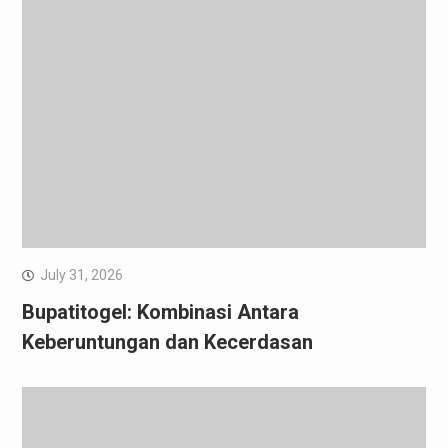
July 31, 2026
Bupatitogel: Kombinasi Antara
Keberuntungan dan Kecerdasan