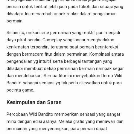
pemain untuk terlibat lebih jauh pada tokoh dan situasi yang
dihadapi. Ini menambah aspek reaksi dalam pengalaman
bermain.
Selain itu, mekanisme permainan yang reaktif pun menjadi
daya pikat sendiri. Gameplay yang lancar menghadirkan
kenikmatan tersendiri, terutama saat pemain berinteraksi
dengan bermacam fitur dalam permainan. Kombinasi antara
pengendalian yg intuitif serta berbagai tantangan yang
dihadapi membuat setiap permainan bermain nampak segar
dan mendebarkan. Semua fitur ini menyebabkan Demo Wild
Bandito sebagai sensasi yg tak perlu dilewatkan untuk para
pecinta game.
Kesimpulan dan Saran
Percobaan Wild Bandito memberikan sensasi yang sangat
mirip dengan edisi aslinya. Melalui grafis yang menawan dan
permainan yang menyenangkan, para pemain dapat