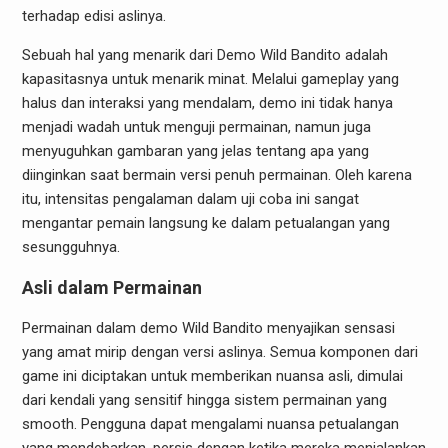
terhadap edisi aslinya.
Sebuah hal yang menarik dari Demo Wild Bandito adalah
kapasitasnya untuk menarik minat. Melalui gameplay yang
halus dan interaksi yang mendalam, demo ini tidak hanya
menjadi wadah untuk menguji permainan, namun juga
menyuguhkan gambaran yang jelas tentang apa yang
diinginkan saat bermain versi penuh permainan. Oleh karena
itu, intensitas pengalaman dalam uji coba ini sangat
mengantar pemain langsung ke dalam petualangan yang
sesungguhnya.
Asli dalam Permainan
Permainan dalam demo Wild Bandito menyajikan sensasi
yang amat mirip dengan versi aslinya. Semua komponen dari
game ini diciptakan untuk memberikan nuansa asli, dimulai
dari kendali yang sensitif hingga sistem permainan yang
smooth. Pengguna dapat mengalami nuansa petualangan