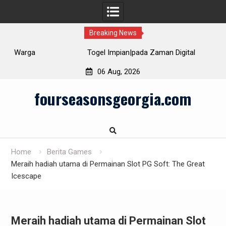
Breaking News
ga
Togel Impian|pada Zaman Digital
06 Aug, 2026
Skip
fourseasonsgeorgia.com
to
content
Home
Berita Games
Meraih hadiah utama di Permainan Slot PG Soft: The Great
Icescape
Meraih hadiah utama di Permainan Slot