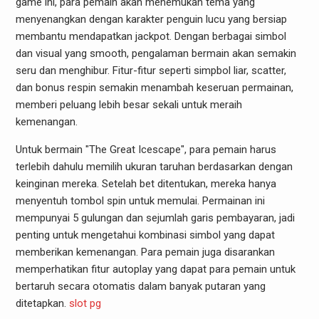
game ini, para pemain akan menemukan tema yang
menyenangkan dengan karakter penguin lucu yang bersiap
membantu mendapatkan jackpot. Dengan berbagai simbol
dan visual yang smooth, pengalaman bermain akan semakin
seru dan menghibur. Fitur-fitur seperti simpbol liar, scatter,
dan bonus respin semakin menambah keseruan permainan,
memberi peluang lebih besar sekali untuk meraih
kemenangan.
Untuk bermain "The Great Icescape", para pemain harus
terlebih dahulu memilih ukuran taruhan berdasarkan dengan
keinginan mereka. Setelah bet ditentukan, mereka hanya
menyentuh tombol spin untuk memulai. Permainan ini
mempunyai 5 gulungan dan sejumlah garis pembayaran, jadi
penting untuk mengetahui kombinasi simbol yang dapat
memberikan kemenangan. Para pemain juga disarankan
memperhatikan fitur autoplay yang dapat para pemain untuk
bertaruh secara otomatis dalam banyak putaran yang
ditetapkan.
slot pg