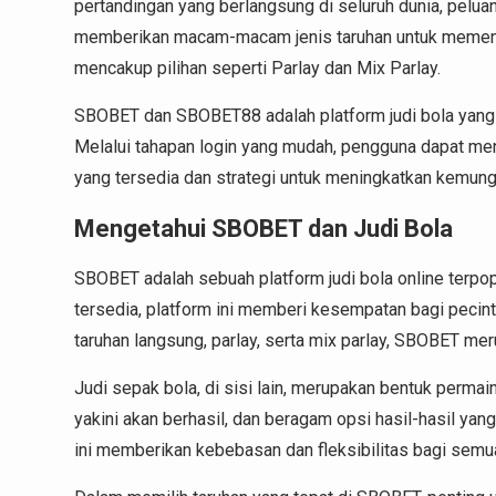
pertandingan yang berlangsung di seluruh dunia, pelua
memberikan macam-macam jenis taruhan untuk memenuhi
mencakup pilihan seperti Parlay dan Mix Parlay.
SBOBET dan SBOBET88 adalah platform judi bola yang
Melalui tahapan login yang mudah, pengguna dapat menga
yang tersedia dan strategi untuk meningkatkan kemun
Mengetahui SBOBET dan Judi Bola
SBOBET adalah sebuah platform judi bola online terpop
tersedia, platform ini memberi kesempatan bagi pecint
taruhan langsung, parlay, serta mix parlay, SBOBET me
Judi sepak bola, di sisi lain, merupakan bentuk perma
yakini akan berhasil, dan beragam opsi hasil-hasil yang 
ini memberikan kebebasan dan fleksibilitas bagi semua