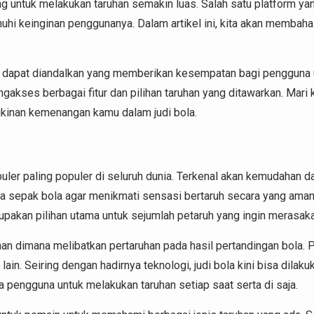
ng untuk melakukan taruhan semakin luas. Salah satu platform ya
 keinginan penggunanya. Dalam artikel ini, kita akan membahas
 dapat diandalkan yang memberikan kesempatan bagi pengguna u
kses berbagai fitur dan pilihan taruhan yang ditawarkan. Mari kit
gkinan kemenangan kamu dalam judi bola.
uler paling populer di seluruh dunia. Terkenal akan kemudahan 
a sepak bola agar menikmati sensasi bertaruh secara yang aman 
rupakan pilihan utama untuk sejumlah petaruh yang ingin merasaka
inan dimana melibatkan pertaruhan pada hasil pertandingan bola.
lain. Seiring dengan hadirnya teknologi, judi bola kini bisa dilak
 pengguna untuk melakukan taruhan setiap saat serta di saja.