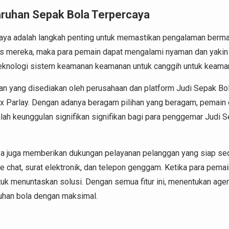
aruhan Sepak Bola Terpercaya
caya adalah langkah penting untuk memastikan pengalaman berm
itas mereka, maka para pemain dapat mengalami nyaman dan yaki
an teknologi sistem keamanan keamanan untuk canggih untuk keama
ruhan yang disediakan oleh perusahaan dan platform Judi Sepak 
 Mix Parlay. Dengan adanya beragam pilihan yang beragam, pemain
h keunggulan signifikan signifikan bagi para penggemar Judi Se
ya juga memberikan dukungan pelayanan pelanggan yang siap sedi
ve chat, surat elektronik, dan telepon genggam. Ketika para pe
k menuntaskan solusi. Dengan semua fitur ini, menentukan agen
ruhan bola dengan maksimal.