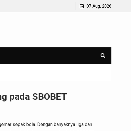
lam Permainan Secara
Bupatitogel: Kombinasi Antara Keberunt
07 Aug, 2026
Kecerdasan
ang pada SBOBET
ggemar sepak bola. Dengan banyaknya liga dan