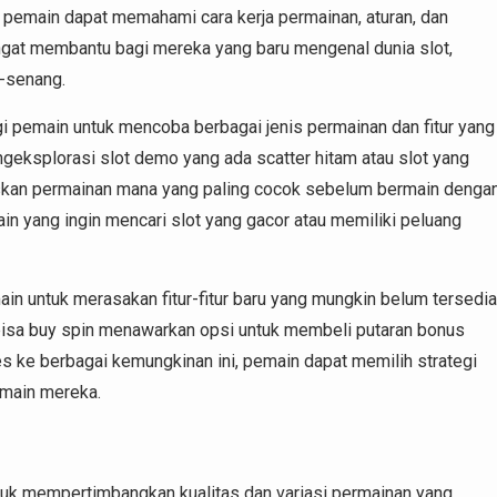
pemain dapat memahami cara kerja permainan, aturan, dan
ngat membantu bagi mereka yang baru mengenal dunia slot,
-senang.
i pemain untuk mencoba berbagai jenis permainan dan fitur yang
ngeksplorasi slot demo yang ada scatter hitam atau slot yang
uskan permainan mana yang paling cocok sebelum bermain denga
in yang ingin mencari slot yang gacor atau memiliki peluang
in untuk merasakan fitur-fitur baru yang mungkin belum tersedia
 bisa buy spin menawarkan opsi untuk membeli putaran bonus
 ke berbagai kemungkinan ini, pemain dapat memilih strategi
main mereka.
ntuk mempertimbangkan kualitas dan variasi permainan yang