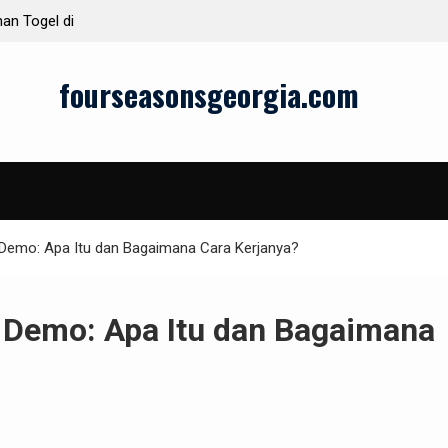
Digital
Iontogel – Fenomena Baru dalam P
Online
fourseasonsgeorgia.com
Demo: Apa Itu dan Bagaimana Cara Kerjanya?
 Demo: Apa Itu dan Bagaimana