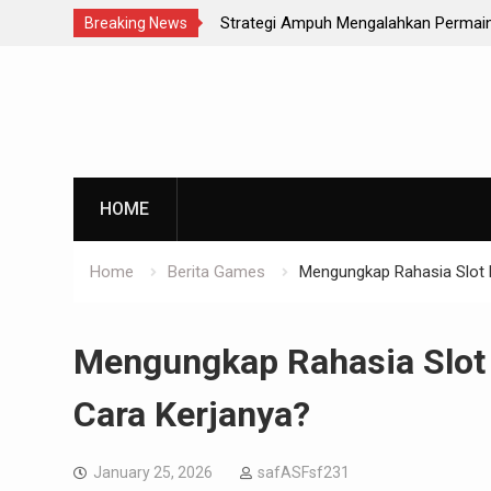
 Mengalahkan Permainan Togel di
Togel Impian|pada Zaman 
Breaking News
uan dan Strategi
Skip
to
content
HOME
Home
Berita Games
Mengungkap Rahasia Slot 
Mengungkap Rahasia Slot
Cara Kerjanya?
January 25, 2026
safASFsf231