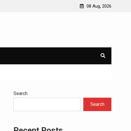
ermainan Secara
Bupatitogel: Kombinasi Antara Keberuntungan
08 Aug, 2026
Kecerdasan
Search
Search
Recent Posts