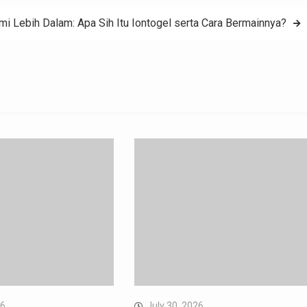
i Lebih Dalam: Apa Sih Itu Iontogel serta Cara Bermainnya?
26
July 30, 2026