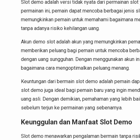
Slot demo adalah versi tidak nyata dari permainan slot
permainan ini, pemain dapat mencoba berbagai jenis s
memungkinkan pemain untuk memahami bagaimana mekan
tanpa adanya risiko kehilangan uang.
Akun demo slot adalah akun yang memungkinkan pemai
memberikan peluang bagi pemain untuk mencoba berba
dengan uang sungguhan. Dengan menggunakan akun ini,
bagaimana cara mengoptimalkan peluang menang.
Keuntungan dari bermain slot demo adalah pemain dapat
slot demo juga ideal bagi pemain baru yang ingin m
uang asli. Dengan demikian, pemahaman yang lebih ba
sebelum terjun ke permainan yang sebenarnya.
Keunggulan dan Manfaat Slot Demo
Slot demo menawarkan pengalaman bermain tanpa risiko