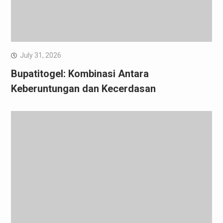
July 31, 2026
Bupatitogel: Kombinasi Antara
Keberuntungan dan Kecerdasan