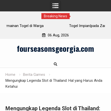
Breaking News
ga
Togel Impian|pada Zaman Digital
06 Aug, 2026
Skip
fourseasonsgeorgia.com
to
content
Home
Berita Games
Mengungkap Legenda Slot di Thailand: Hal yang Harus Anda
Ketahui
Mengungkap Legenda Slot di Thailand: