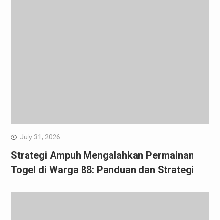
July 31, 2026
Strategi Ampuh Mengalahkan Permainan
Togel di Warga 88: Panduan dan Strategi