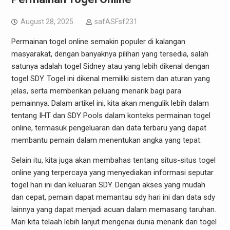
August 28, 2025
safASFsf231
Permainan togel online semakin populer di kalangan
masyarakat, dengan banyaknya pilihan yang tersedia, salah
satunya adalah togel Sidney atau yang lebih dikenal dengan
togel SDY. Togel ini dikenal memiliki sistem dan aturan yang
jelas, serta memberikan peluang menarik bagi para
pemainnya. Dalam artikel ini, kita akan mengulik lebih dalam
tentang IHT dan SDY Pools dalam konteks permainan togel
online, termasuk pengeluaran dan data terbaru yang dapat
membantu pemain dalam menentukan angka yang tepat.
Selain itu, kita juga akan membahas tentang situs-situs togel
online yang terpercaya yang menyediakan informasi seputar
togel hari ini dan keluaran SDY. Dengan akses yang mudah
dan cepat, pemain dapat memantau sdy hari ini dan data sdy
lainnya yang dapat menjadi acuan dalam memasang taruhan.
Mari kita telaah lebih lanjut mengenai dunia menarik dari togel