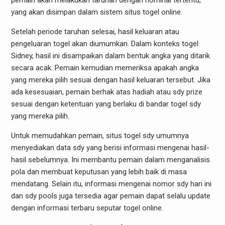
pemain akan melakukan taruhan dengan nominal tertentu,
yang akan disimpan dalam sistem situs togel online.
Setelah periode taruhan selesai, hasil keluaran atau
pengeluaran togel akan diumumkan. Dalam konteks togel
Sidney, hasil ini disampaikan dalam bentuk angka yang ditarik
secara acak. Pemain kemudian memeriksa apakah angka
yang mereka pilih sesuai dengan hasil keluaran tersebut. Jika
ada kesesuaian, pemain berhak atas hadiah atau sdy prize
sesuai dengan ketentuan yang berlaku di bandar togel sdy
yang mereka pilih.
Untuk memudahkan pemain, situs togel sdy umumnya
menyediakan data sdy yang berisi informasi mengenai hasil-
hasil sebelumnya. Ini membantu pemain dalam menganalisis
pola dan membuat keputusan yang lebih baik di masa
mendatang. Selain itu, informasi mengenai nomor sdy hari ini
dan sdy pools juga tersedia agar pemain dapat selalu update
dengan informasi terbaru seputar togel online.