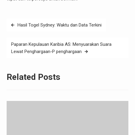
Post
Hasil Togel Sydney: Waktu dan Data Terkini
navigation
Paparan Kepulauan Karibia AS: Menyuarakan Suara
Lewat Penghargaan-P penghargaan
Related Posts