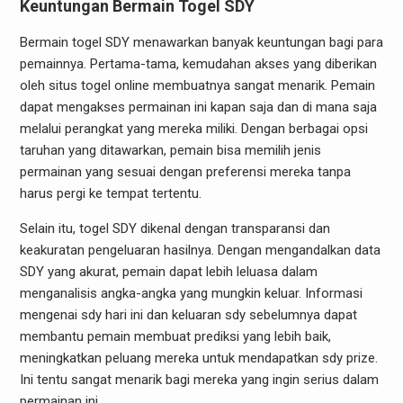
Keuntungan Bermain Togel SDY
Bermain togel SDY menawarkan banyak keuntungan bagi para
pemainnya. Pertama-tama, kemudahan akses yang diberikan
oleh situs togel online membuatnya sangat menarik. Pemain
dapat mengakses permainan ini kapan saja dan di mana saja
melalui perangkat yang mereka miliki. Dengan berbagai opsi
taruhan yang ditawarkan, pemain bisa memilih jenis
permainan yang sesuai dengan preferensi mereka tanpa
harus pergi ke tempat tertentu.
Selain itu, togel SDY dikenal dengan transparansi dan
keakuratan pengeluaran hasilnya. Dengan mengandalkan data
SDY yang akurat, pemain dapat lebih leluasa dalam
menganalisis angka-angka yang mungkin keluar. Informasi
mengenai sdy hari ini dan keluaran sdy sebelumnya dapat
membantu pemain membuat prediksi yang lebih baik,
meningkatkan peluang mereka untuk mendapatkan sdy prize.
Ini tentu sangat menarik bagi mereka yang ingin serius dalam
permainan ini.