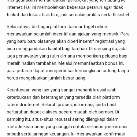
menggunakan memanfaatkan perangkat yang terhubung ke
internet. Hal ini membolehkan beberapa petaruh agar tidak
terikat dari lokasi fisik biru, jadi semakin praktis serta fleksibel.
Selanjutnya, berbagai platform bandar togel online
menawarkan sejumlah insentif dan ajakan yang menarik. Para
yang baru baru biasanya akan diberi insentif registrasi yang
bisa menggandakan kapital bagi taruhan. Di samping itu, ada
juga penawaran yang rutin dimana memberikan peluang bagi
meraih hadiah tambahan. Melalui memanfaatkan bonus ini,
para petaruh dapat memperbesar kemungkinan untung tanpa
harus mengeluarkan jumlah besar uang.
Keuntungan yang lain yang sangat menarik krusial ialah
keterbukaan dan keterangan yang tersedia oleh platform
lotere di internet. Seluruh proses, informasi, serta hasil
pertaruhan dapat diakses secara mudah oleh pemain. Di
samping itu, situs-situs reputasi sering dilengkapi dalam
metode keamanan yang canggih untuk melindungi informasi
pribadi serta jaringan keuangan. Ini menawarkan konfirmasi