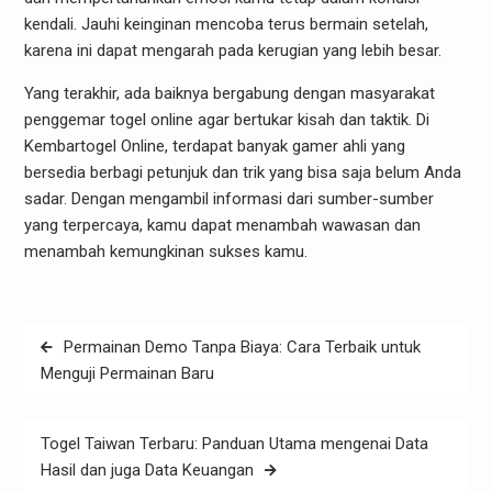
kendali. Jauhi keinginan mencoba terus bermain setelah,
karena ini dapat mengarah pada kerugian yang lebih besar.
Yang terakhir, ada baiknya bergabung dengan masyarakat
penggemar togel online agar bertukar kisah dan taktik. Di
Kembartogel Online, terdapat banyak gamer ahli yang
bersedia berbagi petunjuk dan trik yang bisa saja belum Anda
sadar. Dengan mengambil informasi dari sumber-sumber
yang terpercaya, kamu dapat menambah wawasan dan
menambah kemungkinan sukses kamu.
Post
Permainan Demo Tanpa Biaya: Cara Terbaik untuk
navigation
Menguji Permainan Baru
Togel Taiwan Terbaru: Panduan Utama mengenai Data
Hasil dan juga Data Keuangan