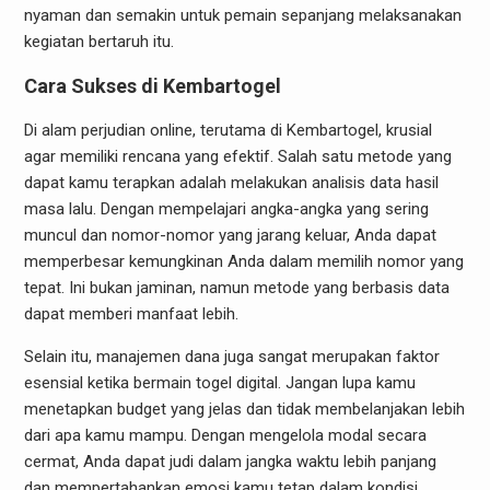
nyaman dan semakin untuk pemain sepanjang melaksanakan
kegiatan bertaruh itu.
Cara Sukses di Kembartogel
Di alam perjudian online, terutama di Kembartogel, krusial
agar memiliki rencana yang efektif. Salah satu metode yang
dapat kamu terapkan adalah melakukan analisis data hasil
masa lalu. Dengan mempelajari angka-angka yang sering
muncul dan nomor-nomor yang jarang keluar, Anda dapat
memperbesar kemungkinan Anda dalam memilih nomor yang
tepat. Ini bukan jaminan, namun metode yang berbasis data
dapat memberi manfaat lebih.
Selain itu, manajemen dana juga sangat merupakan faktor
esensial ketika bermain togel digital. Jangan lupa kamu
menetapkan budget yang jelas dan tidak membelanjakan lebih
dari apa kamu mampu. Dengan mengelola modal secara
cermat, Anda dapat judi dalam jangka waktu lebih panjang
dan mempertahankan emosi kamu tetap dalam kondisi