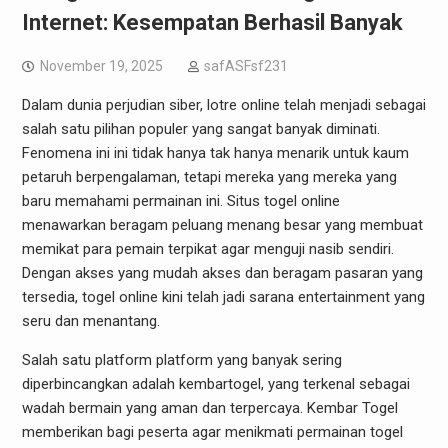
Internet: Kesempatan Berhasil Banyak
November 19, 2025
safASFsf231
Dalam dunia perjudian siber, lotre online telah menjadi sebagai
salah satu pilihan populer yang sangat banyak diminati.
Fenomena ini ini tidak hanya tak hanya menarik untuk kaum
petaruh berpengalaman, tetapi mereka yang mereka yang
baru memahami permainan ini. Situs togel online
menawarkan beragam peluang menang besar yang membuat
memikat para pemain terpikat agar menguji nasib sendiri.
Dengan akses yang mudah akses dan beragam pasaran yang
tersedia, togel online kini telah jadi sarana entertainment yang
seru dan menantang.
Salah satu platform platform yang banyak sering
diperbincangkan adalah kembartogel, yang terkenal sebagai
wadah bermain yang aman dan terpercaya. Kembar Togel
memberikan bagi peserta agar menikmati permainan togel