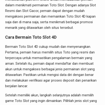
dalam menikmati permainan Toto Slot. Dengan adanya Slot
Resmi dan Slot Gacor, pemain dapat dengan mudah
mengakses permainan dan memainkan Toto Slot 4D kapan
saja dan di mana saja, serta menikmati berbagai promosi
menarik yang ditawarkan oleh situs tersebut.
Cara Bermain Toto Slot 4D
Bermain Toto Slot 4D cukup mudah dan menyenangkan.
Pertama, pemain harus memilih situs Toto yang resmi dan
terpercaya untuk memastikan pengalaman bermain yang
aman. Setelah itu, pemain dapat mendaftar dan membuat
akun untuk mengakses berbagai jenis permainan slot yang
ditawarkan. Pastikan untuk mengisi data diri dengan benar
dan melakukan verifikasi agar proses deposit dan penarikan
berjalan lancar.
Setelah memiliki akun, langkah selanjutnya adalah memilih
game Toto Slot yang ingin dimainkan. Pilihlah jenis slot yang