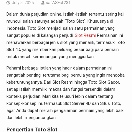
July 5, 2025
safASFsf231
Dalam dunia perjudian online, istilah-istilah tertentu sering kali
muncul, salah satunya adalah "Toto Slot". Khususnya di
Indonesia, Toto Slot menjadi salah satu permainan yang
sangat populer di kalangan penjudi.
Slot Resmi
Permainan ini
menawarkan berbagai jenis slot yang menarik, termasuk Toto
Slot 4D, yang memberikan peluang besar bagi para pemain
untuk meraih kemenangan yang menggiurkan.
Pahami berbagai istilah yang hadir dalam permainan ini
sangatlah penting, terutama bagi pemula yang ingin mencoba
keberuntungannya. Dari Slot Resmi hingga Toto Slot Gacor,
setiap istilah memiliki makna dan fungsi tersendiri dalam
konteks perjudian. Mari kita telusuri lebih dalam tentang
konsep-konsep ini, termasuk Slot Server 4D dan Situs Toto,
agar Anda dapat meraih pengalaman bermain yang lebih baik
dan lebih menguntungkan.
Pengertian Toto Slot