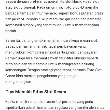
sesuai dengan preferensi, apakah itu slot klasik, video slot,
atau slot progresif. Pada umumnya, Toto Slot 4D memiliki
berbagai tema dan fitur menarik, seperti bonus putaran gratis
dan jackpot. Pemain cukup memutar gulungan dan berharap
kombinasi simbol yang tepat muncul untuk memenangkan
hadiah.
Selain itu, penting untuk memahami cara kerja mesin slot.
Setiap permainan memiliki tabel pembayaran yang
menunjukkan kombinasi simbol serta jumlah pembayaran.
Pemain juga bisa memanfaatkan fitur-fitur khusus seperti
auto spin dan fitur gamble untuk meningkatkan peluang
kemenangan. Dengan strategi yang tepat, bermain Toto Slot
Gacor bisa menjadi pengalaman yang sangat
menguntungkan.
Tips Memilih Situs Slot Resmi
Ketika memilih situs slot resmi, hal pertama yang perlu
diperhatikan adalah lisensi dan regulasi yang dimiliki oleh situs