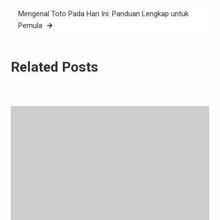
Mengenal Toto Pada Hari Ini: Panduan Lengkap untuk
Pemula
Related Posts