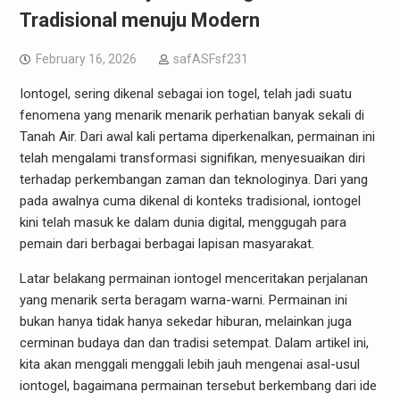
Tradisional menuju Modern
February 16, 2026
safASFsf231
Iontogel, sering dikenal sebagai ion togel, telah jadi suatu
fenomena yang menarik menarik perhatian banyak sekali di
Tanah Air. Dari awal kali pertama diperkenalkan, permainan ini
telah mengalami transformasi signifikan, menyesuaikan diri
terhadap perkembangan zaman dan teknologinya. Dari yang
pada awalnya cuma dikenal di konteks tradisional, iontogel
kini telah masuk ke dalam dunia digital, menggugah para
pemain dari berbagai berbagai lapisan masyarakat.
Latar belakang permainan iontogel menceritakan perjalanan
yang menarik serta beragam warna-warni. Permainan ini
bukan hanya tidak hanya sekedar hiburan, melainkan juga
cerminan budaya dan dan tradisi setempat. Dalam artikel ini,
kita akan menggali menggali lebih jauh mengenai asal-usul
iontogel, bagaimana permainan tersebut berkembang dari ide