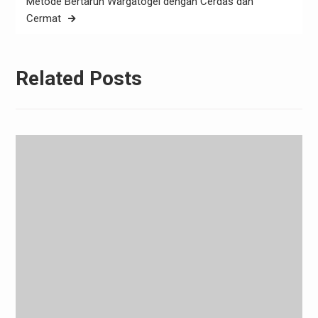
Metode Bertaruh Wargatogel dengan Cerdas dan
Cermat
Related Posts