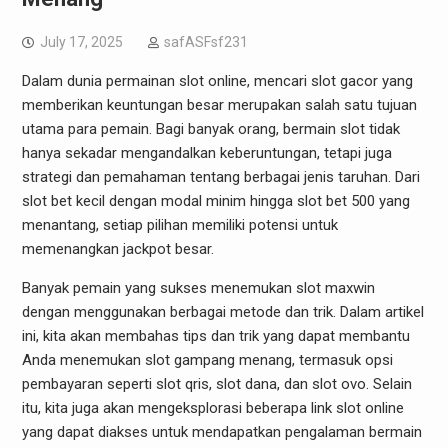
July 17, 2025
safASFsf231
Dalam dunia permainan slot online, mencari slot gacor yang
memberikan keuntungan besar merupakan salah satu tujuan
utama para pemain. Bagi banyak orang, bermain slot tidak
hanya sekadar mengandalkan keberuntungan, tetapi juga
strategi dan pemahaman tentang berbagai jenis taruhan. Dari
slot bet kecil dengan modal minim hingga slot bet 500 yang
menantang, setiap pilihan memiliki potensi untuk
memenangkan jackpot besar.
Banyak pemain yang sukses menemukan slot maxwin
dengan menggunakan berbagai metode dan trik. Dalam artikel
ini, kita akan membahas tips dan trik yang dapat membantu
Anda menemukan slot gampang menang, termasuk opsi
pembayaran seperti slot qris, slot dana, dan slot ovo. Selain
itu, kita juga akan mengeksplorasi beberapa link slot online
yang dapat diakses untuk mendapatkan pengalaman bermain