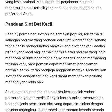
yang lebih optimal. Mari kita mulai perjalanan ini untuk
menemukan slot terbaik yang sesuai dengan anggaran dan
preferensi Anda.
Panduan Slot Bet Kecil
Saat ini, permainan slot online semakin populer, terutama di
kalangan mereka yang mencari cara untuk bersenang-senang
tanpa harus mengeluarkan banyak uang. Slot bet kecil adalah
pilihan yang ideal bagi pemain pemula atau mereka yang ingin
mencoba peruntungan tanpa risiko besar. Dengan memasang
taruhan kecil, para pemain dapat menikmati pengalaman
bermain sambil tetap menjaga anggaran mereka. Menemukan
slot gacor dengan taruhan kecil dapat memberikan peluang
menang yang lebih baik.
Salah satu keuntungan dari slot bet kecil adalah variasi
permainan yang tersedia. Banyak kasino online menawarkan
berbagai jenis permainan slot yang dapat dimainkan dengan
taruhan terjangkau. Ini memberi kesempatan kepada pemain