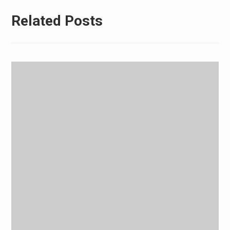
Related Posts