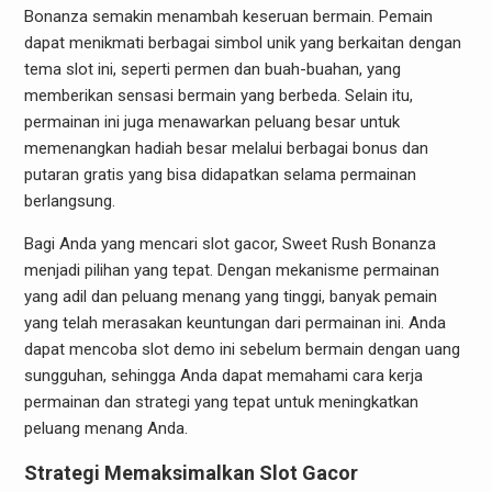
Bonanza semakin menambah keseruan bermain. Pemain
dapat menikmati berbagai simbol unik yang berkaitan dengan
tema slot ini, seperti permen dan buah-buahan, yang
memberikan sensasi bermain yang berbeda. Selain itu,
permainan ini juga menawarkan peluang besar untuk
memenangkan hadiah besar melalui berbagai bonus dan
putaran gratis yang bisa didapatkan selama permainan
berlangsung.
Bagi Anda yang mencari slot gacor, Sweet Rush Bonanza
menjadi pilihan yang tepat. Dengan mekanisme permainan
yang adil dan peluang menang yang tinggi, banyak pemain
yang telah merasakan keuntungan dari permainan ini. Anda
dapat mencoba slot demo ini sebelum bermain dengan uang
sungguhan, sehingga Anda dapat memahami cara kerja
permainan dan strategi yang tepat untuk meningkatkan
peluang menang Anda.
Strategi Memaksimalkan Slot Gacor