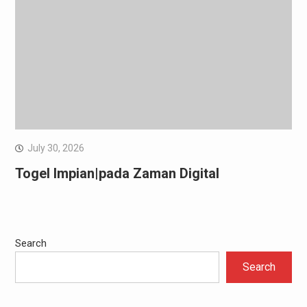
July 30, 2026
Togel Impian|pada Zaman Digital
Search
Search