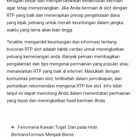
kerugian besar dan mempertahankan kenikmatan bermain
agar tetap menyenangkan. Jika Anda bermain di slot dengan
RTP yang baik dan menerapkan prinsip pengelolaan dana
yang bijak, peluang untuk meraih keuntungan dalam jangka
waktu yang lama akan kian tinggi.
Terakhir, mengambil keuntungan dari informasi tentang
bocoran RTP slot adalah taktik cerdas untuk meningkatkan
peluang kemenangan anda. Banyak pemain membagikan
pengalaman dan tips mengenai permainan yang populer atau
menawarkan RTP yang baik di internet. Masuklah dengan
komunitas pemain slot, terlibatlah dalam percakapan, dan
perhatikan rekomendasi mengenai RTP live slot. Info lebih
lanjut ini dapat menolong Anda dalam menentukan permainan
yang tepat dan meningkatkan hasil bermain Anda.
Post
Fenomena Kawan Togel: Dari pada Hobi
navigation
Bertransformasi Menjadi Bisnis