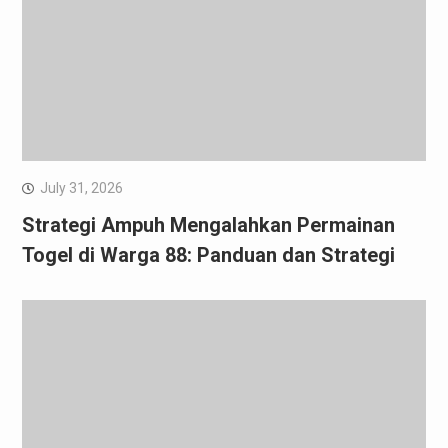
July 31, 2026
Strategi Ampuh Mengalahkan Permainan
Togel di Warga 88: Panduan dan Strategi