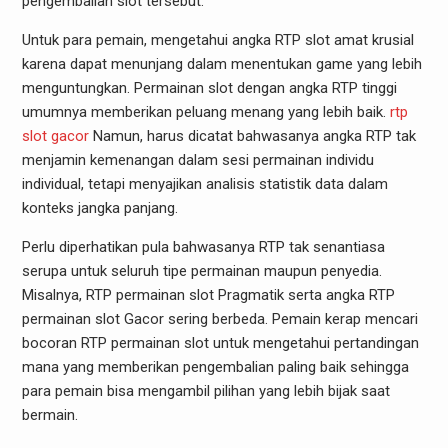
pengembalian slot tersebut.
Untuk para pemain, mengetahui angka RTP slot amat krusial
karena dapat menunjang dalam menentukan game yang lebih
menguntungkan. Permainan slot dengan angka RTP tinggi
umumnya memberikan peluang menang yang lebih baik.
rtp
slot gacor
Namun, harus dicatat bahwasanya angka RTP tak
menjamin kemenangan dalam sesi permainan individu
individual, tetapi menyajikan analisis statistik data dalam
konteks jangka panjang.
Perlu diperhatikan pula bahwasanya RTP tak senantiasa
serupa untuk seluruh tipe permainan maupun penyedia.
Misalnya, RTP permainan slot Pragmatik serta angka RTP
permainan slot Gacor sering berbeda. Pemain kerap mencari
bocoran RTP permainan slot untuk mengetahui pertandingan
mana yang memberikan pengembalian paling baik sehingga
para pemain bisa mengambil pilihan yang lebih bijak saat
bermain.