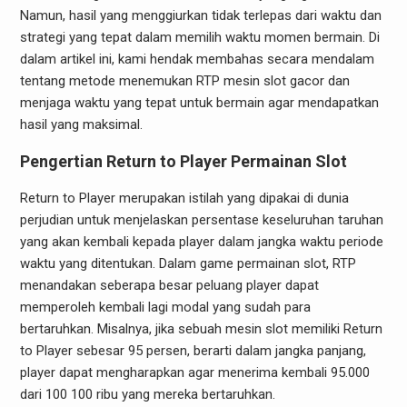
Namun, hasil yang menggiurkan tidak terlepas dari waktu dan
strategi yang tepat dalam memilih waktu momen bermain. Di
dalam artikel ini, kami hendak membahas secara mendalam
tentang metode menemukan RTP mesin slot gacor dan
menjaga waktu yang tepat untuk bermain agar mendapatkan
hasil yang maksimal.
Pengertian Return to Player Permainan Slot
Return to Player merupakan istilah yang dipakai di dunia
perjudian untuk menjelaskan persentase keseluruhan taruhan
yang akan kembali kepada player dalam jangka waktu periode
waktu yang ditentukan. Dalam game permainan slot, RTP
menandakan seberapa besar peluang player dapat
memperoleh kembali lagi modal yang sudah para
bertaruhkan. Misalnya, jika sebuah mesin slot memiliki Return
to Player sebesar 95 persen, berarti dalam jangka panjang,
player dapat mengharapkan agar menerima kembali 95.000
dari 100 100 ribu yang mereka bertaruhkan.