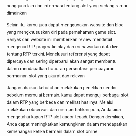
pengguna lain dan informasi tentang slot yang sedang ramai
dimainkan.
Selain itu, kamu juga dapat menggunakan website dan blog
yang mengkhususkan diri pada pemahaman game slot.
Banyak dari website ini memberikan review mendetail
mengenai RTP pragmatic play dan menawarkan data live
tentang RTP terkini. Menelusuri referensi yang dapat
dipercaya dan sering diperbarui akan sangat membantu
dalam mendapatkan bocoran persentase pembayaran
permainan slot yang akurat dan relevan.
Jangan abaikan kebutuhan melakukan penelitian sendiri
sebelum memulai bermain. kamu dapat menguji berbagai slot
dalam RTP yang berbeda dan melihat hasilnya. Melalui
melakukan observasi dan memperhatikan pola, Anda bisa
mengetahui kapan RTP slot gacor terjadi. Dengan demikian,
Anda dapat meningkatkan kemungkinan dalam mendapatkan
kemenangan ketika bermain dalam slot online.