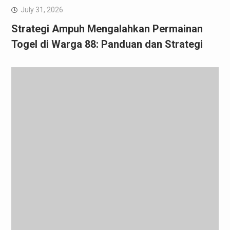
July 31, 2026
Strategi Ampuh Mengalahkan Permainan
Togel di Warga 88: Panduan dan Strategi