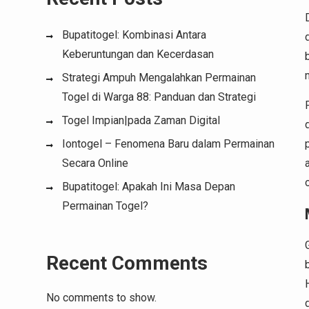
Bupatitogel: Kombinasi Antara
Keberuntungan dan Kecerdasan
Strategi Ampuh Mengalahkan Permainan
Togel di Warga 88: Panduan dan Strategi
Togel Impian|pada Zaman Digital
Iontogel – Fenomena Baru dalam Permainan
Secara Online
Bupatitogel: Apakah Ini Masa Depan
Permainan Togel?
Recent Comments
No comments to show.