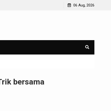
ermainan Secara
Bupatitogel: Kombinasi Antara Keberuntungan
06 Aug, 2026
Kecerdasan
 Trik bersama