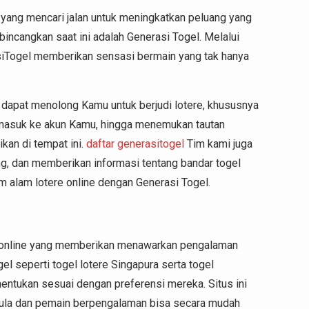
i yang mencari jalan untuk meningkatkan peluang yang
incangkan saat ini adalah Generasi Togel. Melalui
asiTogel memberikan sensasi bermain yang tak hanya
yg dapat menolong Kamu untuk berjudi lotere, khususnya
l, masuk ke akun Kamu, hingga menemukan tautan
ikan di tempat ini.
daftar generasitogel
Tim kami juga
g, dan memberikan informasi tentang bandar togel
lam alam lotere online dengan Generasi Togel.
el online yang memberikan menawarkan pengalaman
 seperti togel lotere Singapura serta togel
tukan sesuai dengan preferensi mereka. Situs ini
emula dan pemain berpengalaman bisa secara mudah