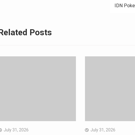
IDN Poker
Related Posts
July 31, 2026
July 31, 2026