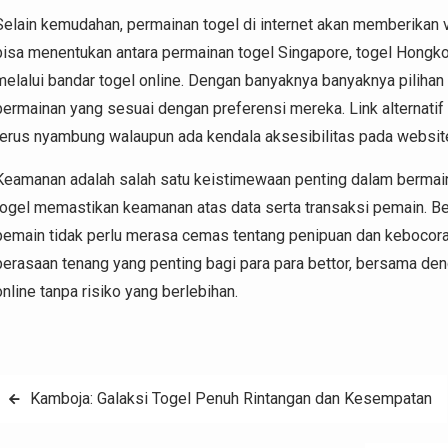
Selain kemudahan, permainan togel di internet akan memberikan v
bisa menentukan antara permainan togel Singapore, togel Hongkon
melalui bandar togel online. Dengan banyaknya banyaknya pilihan
permainan yang sesuai dengan preferensi mereka. Link alternati
terus nyambung walaupun ada kendala aksesibilitas pada websit
Keamanan adalah salah satu keistimewaan penting dalam bermain 
togel memastikan keamanan atas data serta transaksi pemain. B
pemain tidak perlu merasa cemas tentang penipuan dan kebocoran
perasaan tenang yang penting bagi para para bettor, bersama de
online tanpa risiko yang berlebihan.
Post
Kamboja: Galaksi Togel Penuh Rintangan dan Kesempatan
navigation