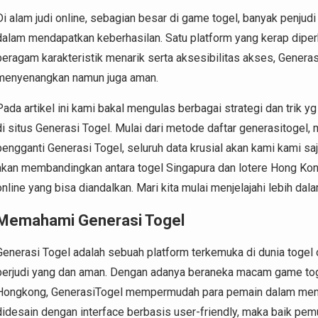
Di alam judi online, sebagian besar di game togel, banyak penjud
dalam mendapatkan keberhasilan. Satu platform yang kerap diperb
beragam karakteristik menarik serta aksesibilitas akses, Gener
menyenangkan namun juga aman.
Pada artikel ini kami bakal mengulas berbagai strategi dan trik 
di situs Generasi Togel. Mulai dari metode daftar generasitoge
pengganti Generasi Togel, seluruh data krusial akan kami kami saj
akan membandingkan antara togel Singapura dan lotere Hong Kon
online yang bisa diandalkan. Mari kita mulai menjelajahi lebih da
Memahami Generasi Togel
Generasi Togel adalah sebuah platform terkemuka di dunia tog
berjudi yang dan aman. Dengan adanya beraneka macam game togel
Hongkong, GenerasiTogel mempermudah para pemain dalam menen
didesain dengan interface berbasis user-friendly, maka baik p