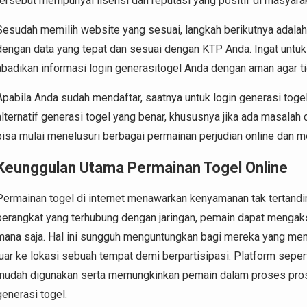
tersebut mempunyai lisensi dan reputasi yang positif di masyarak
Sesudah memilih website yang sesuai, langkah berikutnya adalah p
dengan data yang tepat dan sesuai dengan KTP Anda. Ingat untuk 
abadikan informasi login generasitogel Anda dengan aman agar tid
Apabila Anda sudah mendaftar, saatnya untuk login generasi toge
alternatif generasi togel yang benar, khususnya jika ada masalah
bisa mulai menelusuri berbagai permainan perjudian online dan men
Keunggulan Utama Permainan Togel Online
Permainan togel di internet menawarkan kenyamanan tak tertand
perangkat yang terhubung dengan jaringan, pemain dapat mengaks
mana saja. Hal ini sungguh menguntungkan bagi mereka yang memil
luar ke lokasi sebuah tempat demi berpartisipasi. Platform sep
mudah digunakan serta memungkinkan pemain dalam proses pro
generasi togel.