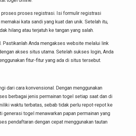
at togel online.
roses proses registrasi. Isi formulir registrasi
memakai kata sandi yang kuat dan unik. Setelah itu,
ak hilang atau terjatuh ke tangan yang salah.
l. Pastikanlah Anda mengakses website melalui link
 dengan akses situs utama. Setelah sukses login, Anda
ggunakan fitur-fitur yang ada di situs tersebut.
ingi dari cara konvensional. Dengan menggunakan
es berbagai jenis permainan togel setiap saat dan di
iki waktu terbatas, sebab tidak perlu repot-repot ke
erti generasi togel menawarkan papan permainan yang
ses pendaftaran dengan cepat menggunakan tautan