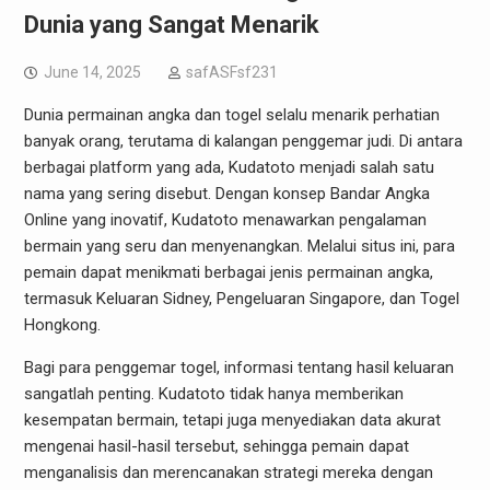
Dunia yang Sangat Menarik
June 14, 2025
safASFsf231
Dunia permainan angka dan togel selalu menarik perhatian
banyak orang, terutama di kalangan penggemar judi. Di antara
berbagai platform yang ada, Kudatoto menjadi salah satu
nama yang sering disebut. Dengan konsep Bandar Angka
Online yang inovatif, Kudatoto menawarkan pengalaman
bermain yang seru dan menyenangkan. Melalui situs ini, para
pemain dapat menikmati berbagai jenis permainan angka,
termasuk Keluaran Sidney, Pengeluaran Singapore, dan Togel
Hongkong.
Bagi para penggemar togel, informasi tentang hasil keluaran
sangatlah penting. Kudatoto tidak hanya memberikan
kesempatan bermain, tetapi juga menyediakan data akurat
mengenai hasil-hasil tersebut, sehingga pemain dapat
menganalisis dan merencanakan strategi mereka dengan