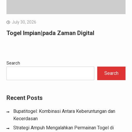
July 30, 2026
Togel Impian|pada Zaman Digital
Search
Search
Recent Posts
Bupatitogel: Kombinasi Antara Keberuntungan dan
Kecerdasan
Strategi Ampuh Mengalahkan Permainan Togel di