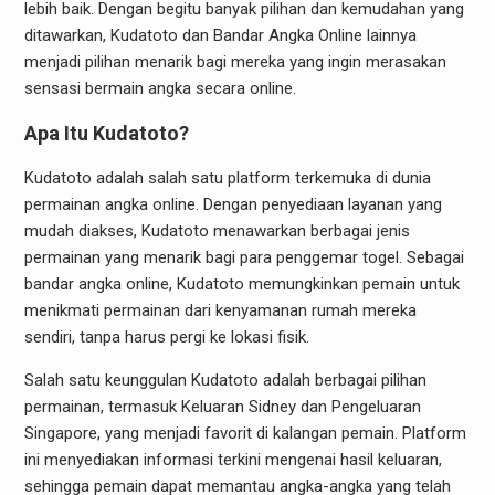
lebih baik. Dengan begitu banyak pilihan dan kemudahan yang
ditawarkan, Kudatoto dan Bandar Angka Online lainnya
menjadi pilihan menarik bagi mereka yang ingin merasakan
sensasi bermain angka secara online.
Apa Itu Kudatoto?
Kudatoto adalah salah satu platform terkemuka di dunia
permainan angka online. Dengan penyediaan layanan yang
mudah diakses, Kudatoto menawarkan berbagai jenis
permainan yang menarik bagi para penggemar togel. Sebagai
bandar angka online, Kudatoto memungkinkan pemain untuk
menikmati permainan dari kenyamanan rumah mereka
sendiri, tanpa harus pergi ke lokasi fisik.
Salah satu keunggulan Kudatoto adalah berbagai pilihan
permainan, termasuk Keluaran Sidney dan Pengeluaran
Singapore, yang menjadi favorit di kalangan pemain. Platform
ini menyediakan informasi terkini mengenai hasil keluaran,
sehingga pemain dapat memantau angka-angka yang telah