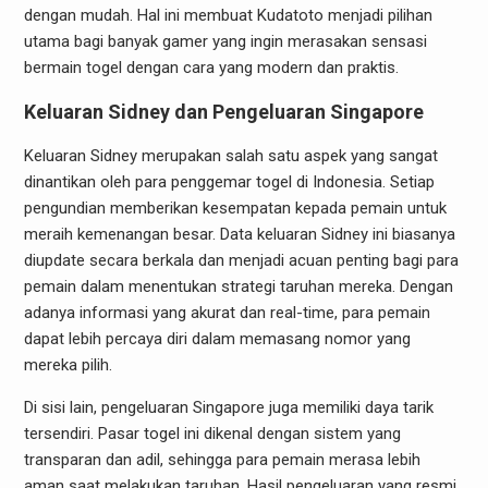
dengan mudah. Hal ini membuat Kudatoto menjadi pilihan
utama bagi banyak gamer yang ingin merasakan sensasi
bermain togel dengan cara yang modern dan praktis.
Keluaran Sidney dan Pengeluaran Singapore
Keluaran Sidney merupakan salah satu aspek yang sangat
dinantikan oleh para penggemar togel di Indonesia. Setiap
pengundian memberikan kesempatan kepada pemain untuk
meraih kemenangan besar. Data keluaran Sidney ini biasanya
diupdate secara berkala dan menjadi acuan penting bagi para
pemain dalam menentukan strategi taruhan mereka. Dengan
adanya informasi yang akurat dan real-time, para pemain
dapat lebih percaya diri dalam memasang nomor yang
mereka pilih.
Di sisi lain, pengeluaran Singapore juga memiliki daya tarik
tersendiri. Pasar togel ini dikenal dengan sistem yang
transparan dan adil, sehingga para pemain merasa lebih
aman saat melakukan taruhan. Hasil pengeluaran yang resmi