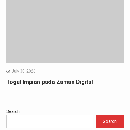
July 30, 2026
Togel Impian|pada Zaman Digital
Search
Search