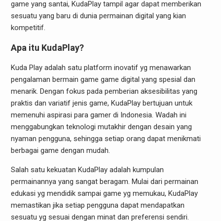
game yang santai, KudaPlay tampil agar dapat memberikan
sesuatu yang baru di dunia permainan digital yang kian
kompetitif.
Apa itu KudaPlay?
Kuda Play adalah satu platform inovatif yg menawarkan
pengalaman bermain game game digital yang spesial dan
menarik. Dengan fokus pada pemberian aksesibilitas yang
praktis dan variatif jenis game, KudaPlay bertujuan untuk
memenuhi aspirasi para gamer di Indonesia. Wadah ini
menggabungkan teknologi mutakhir dengan desain yang
nyaman pengguna, sehingga setiap orang dapat menikmati
berbagai game dengan mudah.
Salah satu kekuatan KudaPlay adalah kumpulan
permainannya yang sangat beragam. Mulai dari permainan
edukasi yg mendidik sampai game yg memukau, KudaPlay
memastikan jika setiap pengguna dapat mendapatkan
sesuatu yg sesuai dengan minat dan preferensi sendiri.