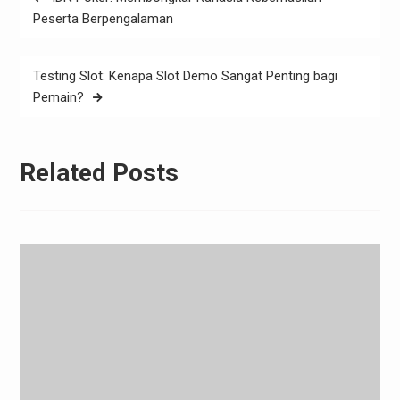
navigation
Peserta Berpengalaman
Testing Slot: Kenapa Slot Demo Sangat Penting bagi
Pemain?
Related Posts