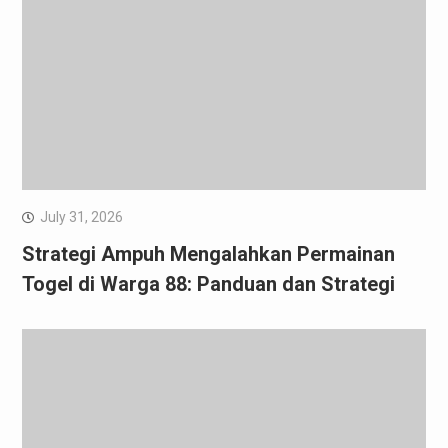
July 31, 2026
Strategi Ampuh Mengalahkan Permainan
Togel di Warga 88: Panduan dan Strategi