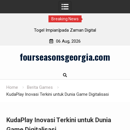
Breaking News
ga
Togel Impian|pada Zaman Digital
06 Aug, 2026
Skip
fourseasonsgeorgia.com
to
content
Home
Berita Games
KudaPlay Inovasi Terkini untuk Dunia Game Digitalisasi
KudaPlay Inovasi Terkini untuk Dunia
Game Digitalisasi