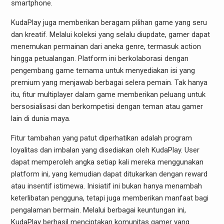
smartphone.
KudaPlay juga memberikan beragam pilihan game yang seru
dan kreatif. Melalui koleksi yang selalu diupdate, gamer dapat
menemukan permainan dari aneka genre, termasuk action
hingga petualangan. Platform ini berkolaborasi dengan
pengembang game ternama untuk menyediakan isi yang
premium yang menjawab berbagai selera pemain. Tak hanya
itu, fitur multiplayer dalam game memberikan peluang untuk
bersosialisasi dan berkompetisi dengan teman atau gamer
lain di dunia maya.
Fitur tambahan yang patut diperhatikan adalah program
loyalitas dan imbalan yang disediakan oleh KudaPlay. User
dapat memperoleh angka setiap kali mereka menggunakan
platform ini, yang kemudian dapat ditukarkan dengan reward
atau insentif istimewa. Inisiatif ini bukan hanya menambah
keterlibatan pengguna, tetapi juga memberikan manfaat bagi
pengalaman bermain. Melalui berbagai keuntungan ini,
KudaPlay berhasil menciptakan komunitas gamer yang