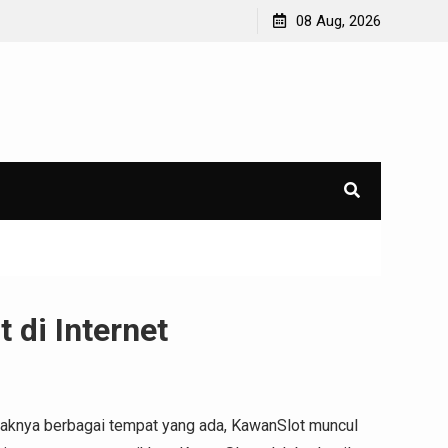
Permainan Secara
Bupatitogel: Kombinasi Antara Keberuntunga
08 Aug, 2026
Kecerdasan
 di Internet
anyaknya berbagai tempat yang ada, KawanSlot muncul