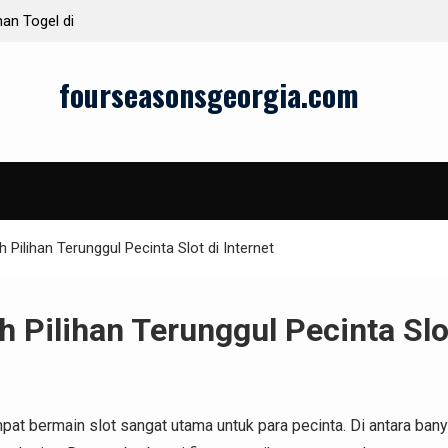
 Digital
Iontogel – Fenomena Baru dalam 
Online
fourseasonsgeorgia.com
Pilihan Terunggul Pecinta Slot di Internet
 Pilihan Terunggul Pecinta Slot
tempat bermain slot sangat utama untuk para pecinta. Di antara b