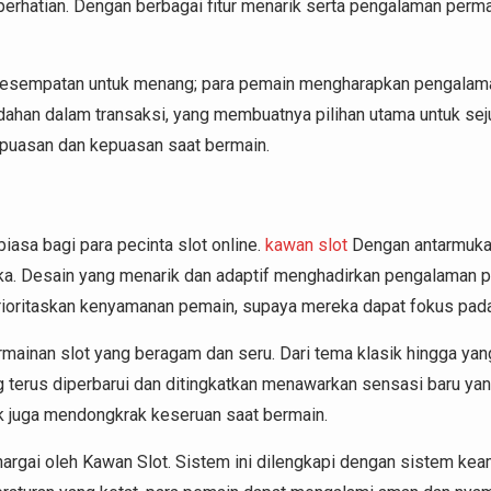
erhatian. Dengan berbagai fitur menarik serta pengalaman perma
ar kesempatan untuk menang; para pemain mengharapkan pengala
ahan dalam transaksi, yang membuatnya pilihan utama untuk seju
puasan dan kepuasan saat bermain.
asa bagi para pecinta slot online.
kawan slot
Dengan antarmuka 
. Desain yang menarik dan adaptif menghadirkan pengalaman pe
ioritaskan kenyamanan pemain, supaya mereka dapat fokus pad
mainan slot yang beragam dan seru. Dari tema klasik hingga yang
 terus diperbarui dan ditingkatkan menawarkan sensasi baru ya
ik juga mendongkrak keseruan saat bermain.
argai oleh Kawan Slot. Sistem ini dilengkapi dengan sistem kea