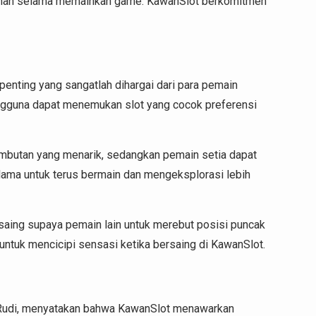
nyaman selama memainkan game. KawanSlot berkomitmen
nting yang sangatlah dihargai dari para pemain
engguna dapat menemukan slot yang cocok preferensi
mbutan yang menarik, sedangkan pemain setia dapat
 lama untuk terus bermain dan mengeksplorasi lebih
ersaing supaya pemain lain untuk merebut posisi puncak
ntuk mencicipi sensasi ketika bersaing di KawanSlot.
Rudi, menyatakan bahwa KawanSlot menawarkan