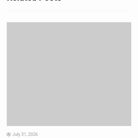
July 31, 2026