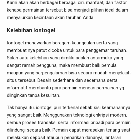
Kami akan akan berbagai berbagai ciri, manfaat, dan faktor
kenapa permainan tersebut bisa menjadi pilihan ideal dalam
menyalurkan kecintaan akan taruhan Anda.
Kelebihan Iontogel
Iontogel menawarkan beragam keunggulan serta yang
membuat nya patut dicoba untuk para penggemar taruhan.
Salah satu kelebihan yang dimiliki adalah antarmuka yang
sangat ramah pengguna, maka membuat baik pemula
maupun yang berpengalaman bisa secara mudah menjelajahi
situs tersebut. Desain sederhana dan sederhana serta
informatif membantu para pemain mencari permainan yg
diinginkan tanpa kesulitan.
Tak hanya itu, iontogel pun terkenal sebab sisi keamanannya
yang sangat baik. Menggunakan teknologi enkripsi modern,
semua proses transaksi serta informasi pribadi para pemain
dilindungi secara baik. Pemain dapat merasakan tenang saat
melakukan deposit ataupun penarikan dananya, lantaran