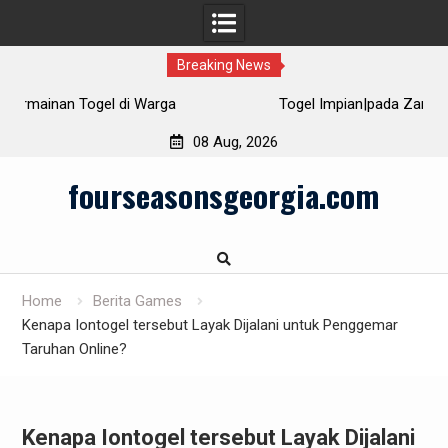
Breaking News
ga
Togel Impian|pada Zaman Digital
08 Aug, 2026
Skip
fourseasonsgeorgia.com
to
content
Home
Berita Games
Kenapa Iontogel tersebut Layak Dijalani untuk Penggemar
Taruhan Online?
Kenapa Iontogel tersebut Layak Dijalani