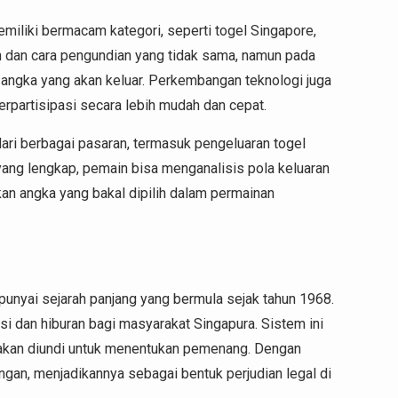
miliki bermacam kategori, seperti togel Singapore,
an dan cara pengundian yang tidak sama, namun pada
 angka yang akan keluar. Perkembangan teknologi juga
rpartisipasi secara lebih mudah dan cepat.
ari berbagai pasaran, termasuk pengeluaran togel
yang lengkap, pemain bisa menganalisis pola keluaran
an angka yang bakal dipilih dalam permainan
unyai sejarah panjang yang bermula sejak tahun 1968.
si dan hiburan bagi masyarakat Singapura. Sistem ini
akan diundi untuk menentukan pemenang. Dengan
angan, menjadikannya sebagai bentuk perjudian legal di