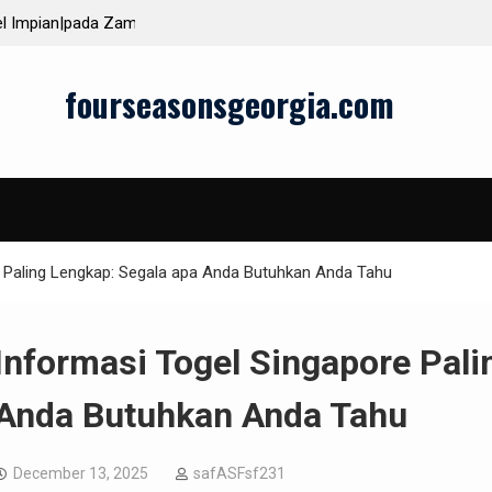
Iontogel – Fenomena Baru dalam Permainan Se
Online
fourseasonsgeorgia.com
 Paling Lengkap: Segala apa Anda Butuhkan Anda Tahu
Informasi Togel Singapore Pali
Anda Butuhkan Anda Tahu
December 13, 2025
safASFsf231