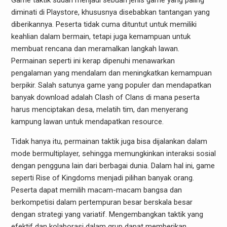
Game taktik sudah menjadi sebuah jenis game yang paling
diminati di Playstore, khususnya disebabkan tantangan yang
diberikannya. Peserta tidak cuma dituntut untuk memiliki
keahlian dalam bermain, tetapi juga kemampuan untuk
membuat rencana dan meramalkan langkah lawan.
Permainan seperti ini kerap dipenuhi menawarkan
pengalaman yang mendalam dan meningkatkan kemampuan
berpikir. Salah satunya game yang populer dan mendapatkan
banyak download adalah Clash of Clans di mana peserta
harus menciptakan desa, melatih tim, dan menyerang
kampung lawan untuk mendapatkan resource.
Tidak hanya itu, permainan taktik juga bisa dijalankan dalam
mode bermultiplayer, sehingga memungkinkan interaksi sosial
dengan pengguna lain dari berbagai dunia. Dalam hal ini, game
seperti Rise of Kingdoms menjadi pilihan banyak orang.
Peserta dapat memilih macam-macam bangsa dan
berkompetisi dalam pertempuran besar berskala besar
dengan strategi yang variatif. Mengembangkan taktik yang
efektif dan kolaborasi dalam grup dapat memberikan