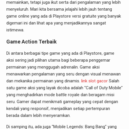
memainkan, tetapi juga ikut serta dari pengalaman yang lebih
menyeluruh. Mari kita bersama jelajahi lebih jauh tentang
game online yang ada di Playstore versi gratuite yang banyak
digemari ini dan lihat apa yang menjadikannya sangat
istimewa.
Game Action Terbaik
Di antara berbagai tipe game yang ada di Playstore, game
aksi sering jadi pilihan utama bagi beberapa penggemar
permainan yang menggugah adrenalin. Game aksi
menawarkan pengalaman yang seru dengan visual menawan
dan mekanika permainan yang dinamis.
link slot gacor
Salah
satu game aksi yang layak dicoba adalah "Call of Duty Mobile"
yang menghadirkan mode battle royale dan beragam misi
seru. Gamer dapat menikmati gameplay yang cepat dengan
kendali yang responsif, menjadikan setiap pertempuran
berada dalam lebih menyeramkan.
Di samping itu, ada juga "Mobile Legends: Bang Bang" yang