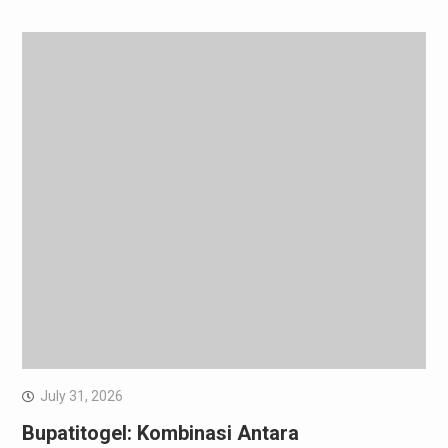
July 31, 2026
Bupatitogel: Kombinasi Antara