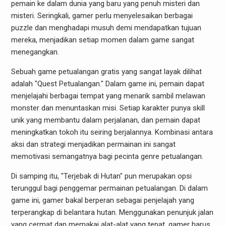
pemain ke dalam dunia yang baru yang penuh misteri dan
misteri. Seringkali, gamer perlu menyelesaikan berbagai
puzzle dan menghadapi musuh demi mendapatkan tujuan
mereka, menjadikan setiap momen dalam game sangat
menegangkan.
Sebuah game petualangan gratis yang sangat layak dilihat
adalah "Quest Petualangan." Dalam game ini, pemain dapat
menjelajahi berbagai tempat yang menarik sambil melawan
monster dan menuntaskan misi. Setiap karakter punya skill
unik yang membantu dalam perjalanan, dan pemain dapat
meningkatkan tokoh itu seiring berjalannya. Kombinasi antara
aksi dan strategi menjadikan permainan ini sangat
memotivasi semangatnya bagi pecinta genre petualangan.
Di samping itu, "Terjebak di Hutan" pun merupakan opsi
terunggul bagi penggemar permainan petualangan. Di dalam
game ini, gamer bakal berperan sebagai penjelajah yang
terperangkap di belantara hutan. Menggunakan penunjuk jalan
yang cermat dan memakai alat-alat yang tepat, gamer harus