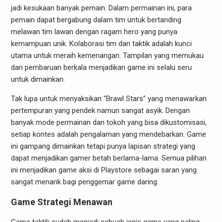
jadi kesukaan banyak pemain. Dalam permainan ini, para
pemain dapat bergabung dalam tim untuk bertanding
melawan tim lawan dengan ragam hero yang punya
kemampuan unik. Kolaborasi tim dan taktik adalah kunci
utama untuk meraih kemenangan. Tampilan yang memukau
dan pembaruan berkala menjadikan game ini selalu seru
untuk dimainkan.
Tak lupa untuk menyaksikan "Brawl Stars" yang menawarkan
pertempuran yang pendek namun sangat asyik. Dengan
banyak mode permainan dan tokoh yang bisa dikustomisasi,
setiap kontes adalah pengalaman yang mendebarkan. Game
ini gampang dimainkan tetapi punya lapisan strategi yang
dapat menjadikan gamer betah berlama-lama. Semua pilihan
ini menjadikan game aksi di Playstore sebagai saran yang
sangat menarik bagi penggemar game daring.
Game Strategi Menawan