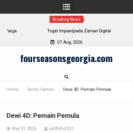
Breaking News
ga
Togel Impian|pada Zaman Digital
07 Aug, 2026
Skip
fourseasonsgeorgia.com
to
content
Home
Berita Games
Dewi 4D: Pemain Pemula
Dewi 4D: Pemain Pemula
May 31, 2026
safASFsf231