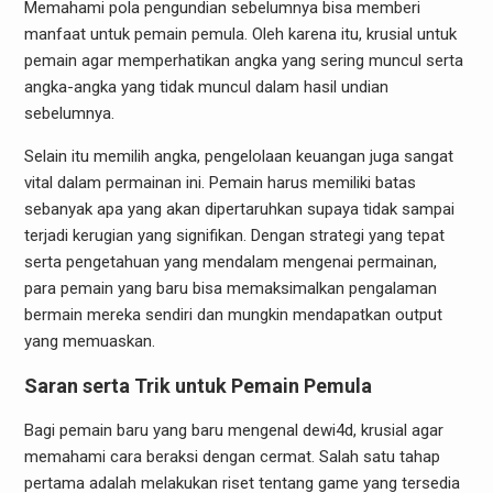
Memahami pola pengundian sebelumnya bisa memberi
manfaat untuk pemain pemula. Oleh karena itu, krusial untuk
pemain agar memperhatikan angka yang sering muncul serta
angka-angka yang tidak muncul dalam hasil undian
sebelumnya.
Selain itu memilih angka, pengelolaan keuangan juga sangat
vital dalam permainan ini. Pemain harus memiliki batas
sebanyak apa yang akan dipertaruhkan supaya tidak sampai
terjadi kerugian yang signifikan. Dengan strategi yang tepat
serta pengetahuan yang mendalam mengenai permainan,
para pemain yang baru bisa memaksimalkan pengalaman
bermain mereka sendiri dan mungkin mendapatkan output
yang memuaskan.
Saran serta Trik untuk Pemain Pemula
Bagi pemain baru yang baru mengenal dewi4d, krusial agar
memahami cara beraksi dengan cermat. Salah satu tahap
pertama adalah melakukan riset tentang game yang tersedia