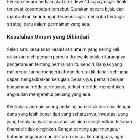
Periksa secara berkala platform dewi 4d supaya agar tidak
terlewat kesempatan tersebut. Gunakan secara bijak, dan
manfaatkan keuntungan tersebut agar mencoba berbagai
strategi baru dalam permainan yang ada.
Kesalahan Umum yang Dihindari
Salah satu kesalahan kesalahan umum yang sering kali
dilakukan oleh pemain pemula di dewi4d adalah kurangnya
pengetahuan tentang permainan itu sendiri. Banyak yang
melompat tanpa mengerti aturan dan taktik dasar, sehingga
dapat mengakibatkan kerugian. Sebaiknya, pemain belajar
bagaimana mode permainan, terkait metode menentukan
angka dan mengetahui peluang yang ada.
Kemudian, pemain sering berkeinginan untuk bermain dengan
dana yang lebih besar dari yang seharusnya. Investasi uang
yang terlalu banyak tanpa analisis bisa menghasilkan tekanan
finansial tidak diinginkan. Sangat penting agar mengatur
batasan anggaran dan bertaruh sesuai kemampuan, agar