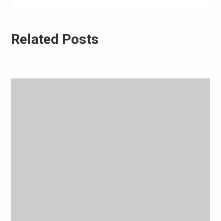
Related Posts