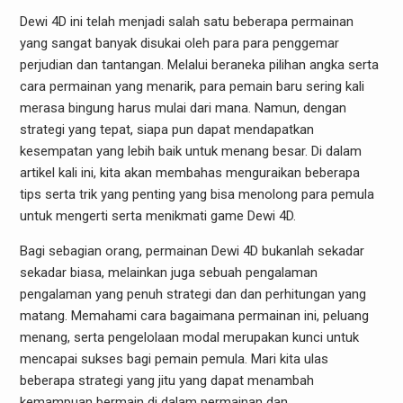
Dewi 4D ini telah menjadi salah satu beberapa permainan
yang sangat banyak disukai oleh para para penggemar
perjudian dan tantangan. Melalui beraneka pilihan angka serta
cara permainan yang menarik, para pemain baru sering kali
merasa bingung harus mulai dari mana. Namun, dengan
strategi yang tepat, siapa pun dapat mendapatkan
kesempatan yang lebih baik untuk menang besar. Di dalam
artikel kali ini, kita akan membahas menguraikan beberapa
tips serta trik yang penting yang bisa menolong para pemula
untuk mengerti serta menikmati game Dewi 4D.
Bagi sebagian orang, permainan Dewi 4D bukanlah sekadar
sekadar biasa, melainkan juga sebuah pengalaman
pengalaman yang penuh strategi dan dan perhitungan yang
matang. Memahami cara bagaimana permainan ini, peluang
menang, serta pengelolaan modal merupakan kunci untuk
mencapai sukses bagi pemain pemula. Mari kita ulas
beberapa strategi yang jitu yang dapat menambah
kemampuan bermain di dalam permainan dan