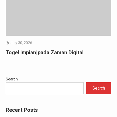
July 30, 2026
Togel Impian|pada Zaman Digital
Search
Search
Recent Posts