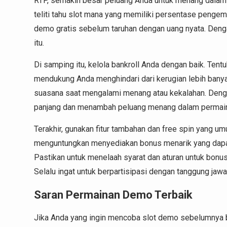
RTP, semakin besar peluang Anda untuk menang dalam 
teliti tahu slot mana yang memiliki persentase pengem
demo gratis sebelum taruhan dengan uang nyata. Dengan
itu.
Di samping itu, kelola bankroll Anda dengan baik. Tentuk
mendukung Anda menghindari dari kerugian lebih banya
suasana saat mengalami menang atau kekalahan. Denga
panjang dan menambah peluang menang dalam permaina
Terakhir, gunakan fitur tambahan dan free spin yang u
menguntungkan menyediakan bonus menarik yang dapat
Pastikan untuk menelaah syarat dan aturan untuk bonu
Selalu ingat untuk berpartisipasi dengan tanggung jawab 
Saran Permainan Demo Terbaik
Jika Anda yang ingin mencoba slot demo sebelumnya be