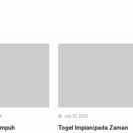
26
July 30, 2026
Ampuh
Togel Impian|pada Zaman