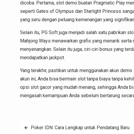
dicoba. Pertama, slot demo buatan Pragmatic Play m
seperti Gates of Olympus dan Starlight Princess sang
yang seru dengan peluang kemenangan yang signifikan
Selain itu, PG Soft juga menjadi salah satu pabrikan s
Mahjong Ways menawarkan grafis yang menarik serta 
menyenangkan. Selain itu juga, ciri-ciri bonus yang t
mendapatkan jackpot.
Yang terakhir, pastikan untuk menggunakan akun demo sl
akun ini, Anda bisa bermain slot tanpa biaya tanpa k
opsi slot gacor yang mudah menang, sehingga Anda b
mengasah kemampuan Anda sebelum bertarung secara
Post
Poker IDN: Cara Lengkap untuk Pendatang Baru