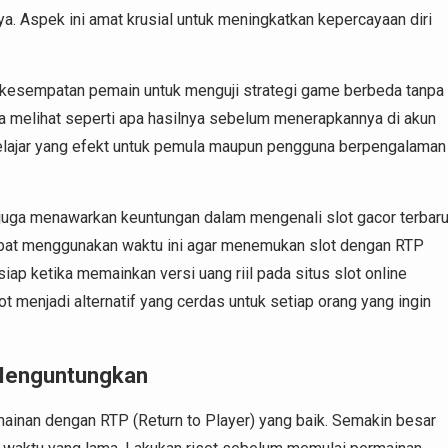
 Aspek ini amat krusial untuk meningkatkan kepercayaan diri
n kesempatan pemain untuk menguji strategi game berbeda tanpa
ta melihat seperti apa hasilnya sebelum menerapkannya di akun
 belajar yang efekt untuk pemula maupun pengguna berpengalaman
ot juga menawarkan keuntungan dalam mengenali slot gacor terbar
at menggunakan waktu ini agar menemukan slot dengan RTP
siap ketika memainkan versi uang riil pada situs slot online
t menjadi alternatif yang cerdas untuk setiap orang yang ingin
 Menguntungkan
mainan dengan RTP (Return to Player) yang baik. Semakin besar