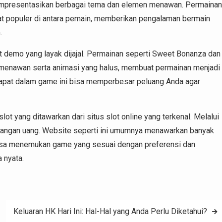
empresentasikan berbagai tema dan elemen menawan. Permainan
at populer di antara pemain, memberikan pengalaman bermain
.
lot demo yang layak dijajal. Permainan seperti Sweet Bonanza dan
menawan serta animasi yang halus, membuat permainan menjadi
erdapat dalam game ini bisa memperbesar peluang Anda agar
ot yang ditawarkan dari situs slot online yang terkenal. Melalui
ehilangan uang. Website seperti ini umumnya menawarkan banyak
isa menemukan game yang sesuai dengan preferensi dan
 nyata.
Keluaran HK Hari Ini: Hal-Hal yang Anda Perlu Diketahui?