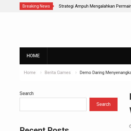
ngalahkan Permainan Togel di
Togel Impian|pada Zaman Digi
Breaking News
dan Strategi
Skip
to
content
HOME
Home
Berita Games
Demo Daring Menyenangkan
Search
Search
Recent Posts