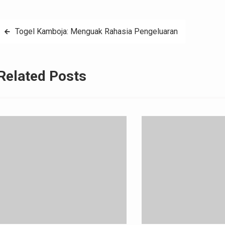
Post
Togel Kamboja: Menguak Rahasia Pengeluaran
navigation
Related Posts