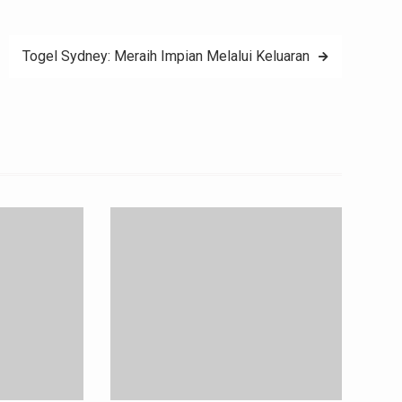
Togel Sydney: Meraih Impian Melalui Keluaran