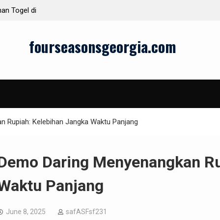
tal
Iontogel – Fenomena Baru dalam Perm
Online
fourseasonsgeorgia.com
 Rupiah: Kelebihan Jangka Waktu Panjang
Demo Daring Menyenangkan Ru
Waktu Panjang
June 8, 2025
safASFsf231