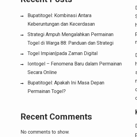
Bupatitogel: Kombinasi Antara
Keberuntungan dan Kecerdasan
Strategi Ampuh Mengalahkan Permainan
Togel di Warga 88: Panduan dan Strategi
Togel Impian|pada Zaman Digital
Iontogel – Fenomena Baru dalam Permainan
Secara Online
Bupatitogel: Apakah Ini Masa Depan
Permainan Togel?
Recent Comments
No comments to show.