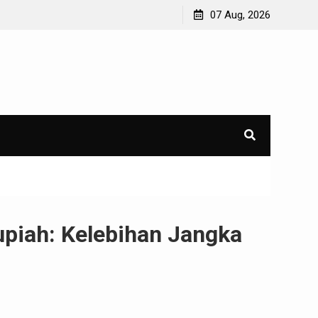
ainan Secara
Bupatitogel: Kombinasi Antara Keberuntungan dan
07 Aug, 2026
Kecerdasan
piah: Kelebihan Jangka