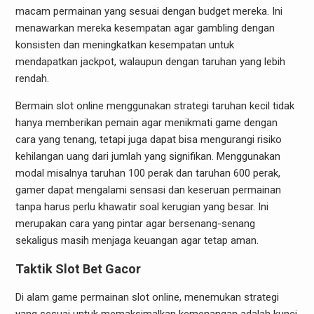
macam permainan yang sesuai dengan budget mereka. Ini
menawarkan mereka kesempatan agar gambling dengan
konsisten dan meningkatkan kesempatan untuk
mendapatkan jackpot, walaupun dengan taruhan yang lebih
rendah.
Bermain slot online menggunakan strategi taruhan kecil tidak
hanya memberikan pemain agar menikmati game dengan
cara yang tenang, tetapi juga dapat bisa mengurangi risiko
kehilangan uang dari jumlah yang signifikan. Menggunakan
modal misalnya taruhan 100 perak dan taruhan 600 perak,
gamer dapat mengalami sensasi dan keseruan permainan
tanpa harus perlu khawatir soal kerugian yang besar. Ini
merupakan cara yang pintar agar bersenang-senang
sekaligus masih menjaga keuangan agar tetap aman.
Taktik Slot Bet Gacor
Di alam game permainan slot online, menemukan strategi