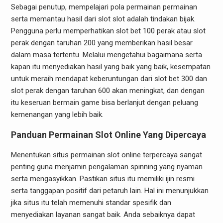
Sebagai penutup, mempelajari pola permainan permainan
serta memantau hasil dari slot slot adalah tindakan bijak.
Pengguna perlu memperhatikan slot bet 100 perak atau slot
perak dengan taruhan 200 yang memberikan hasil besar
dalam masa tertentu. Melalui mengetahui bagaimana serta
kapan itu menyediakan hasil yang baik yang baik, kesempatan
untuk meraih mendapat keberuntungan dari slot bet 300 dan
slot perak dengan taruhan 600 akan meningkat, dan dengan
itu keseruan bermain game bisa berlanjut dengan peluang
kemenangan yang lebih baik.
Panduan Permainan Slot Online Yang Dipercaya
Menentukan situs permainan slot online terpercaya sangat
penting guna menjamin pengalaman spinning yang nyaman
serta mengasyikkan. Pastikan situs itu memiliki ijin resmi
serta tanggapan positif dari petaruh lain. Hal ini menunjukkan
jika situs itu telah memenuhi standar spesifik dan
menyediakan layanan sangat baik. Anda sebaiknya dapat