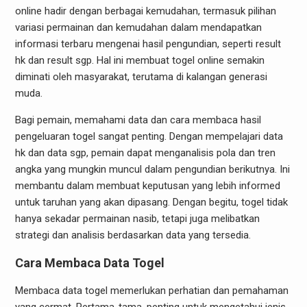
online hadir dengan berbagai kemudahan, termasuk pilihan
variasi permainan dan kemudahan dalam mendapatkan
informasi terbaru mengenai hasil pengundian, seperti result
hk dan result sgp. Hal ini membuat togel online semakin
diminati oleh masyarakat, terutama di kalangan generasi
muda.
Bagi pemain, memahami data dan cara membaca hasil
pengeluaran togel sangat penting. Dengan mempelajari data
hk dan data sgp, pemain dapat menganalisis pola dan tren
angka yang mungkin muncul dalam pengundian berikutnya. Ini
membantu dalam membuat keputusan yang lebih informed
untuk taruhan yang akan dipasang. Dengan begitu, togel tidak
hanya sekadar permainan nasib, tetapi juga melibatkan
strategi dan analisis berdasarkan data yang tersedia.
Cara Membaca Data Togel
Membaca data togel memerlukan perhatian dan pemahaman