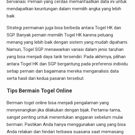
bervariasi. Pemain yang cerdas memanfaatkan data ini untuk
mendapatkan keuntungan dalam memilih angka yang lebih
baik.
Strategi permainan juga bisa berbeda antara Togel HK dan
SGP. Banyak pemain memilih Togel HK karena peluang
menang yang lebih baik dengan sistem yang mudah dipahami.
Namun, Togel SGP menawarkan variasi dalam jenis taruhan
yang bisa menjadi daya tarik tersendiri. Pada akhirnya, pilihan
antara Togel HK dan SGP bergantung pada preferensi individu
setiap pemain dan bagaimana mereka menganalisis data
serta hasil dari kedua pasaran tersebut.
Tips Bermain Togel Online
Bermain togel online bisa menjadi pengalaman yang
menyenangkan jika dilakukan dengan bijak. Pertama-tama,
sangat penting untuk menentukan anggaran sebelum mulai
bermain. Pastikan Anda hanya menggunakan uang yang bisa
Anda relakan dan hindari terbawa suasana saat memasang