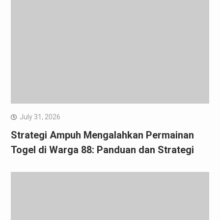
July 31, 2026
Strategi Ampuh Mengalahkan Permainan
Togel di Warga 88: Panduan dan Strategi