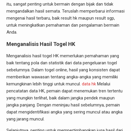
itu, sangat penting untuk bermain dengan bijak dan tidak
mengandalkan hasil semata. Teruslah memperbarui informasi
mengenai hasil terbaru, baik result hk maupun result sgp,
untuk meningkatkan pemahaman dan pengalaman bermain
Anda.
Menganalisis Hasil Togel HK
Menganalisis hasil togel HK memerlukan pemahaman yang
baik tentang pola dan statistik dari data pengeluaran togel
sebelumnya. Dalam togel online, hasil yang konsisten dapat
memberikan wawasan tentang angka-angka yang memiliki
kemungkinan lebih tinggi untuk muncul.
data hk
Melalui
pencatatan data HK, pemain dapat menemukan tren tertentu
yang mungkin terlihat, baik dalam jangka pendek maupun
jangka panjang. Dengan meninjau hasil sebelumnya, pemain
dapat mengidentifikasi angka yang sering muncul atau angka
yang jarang muncul.
Selanjutnya, penting untuk mempertimbangkan juga hasil dari