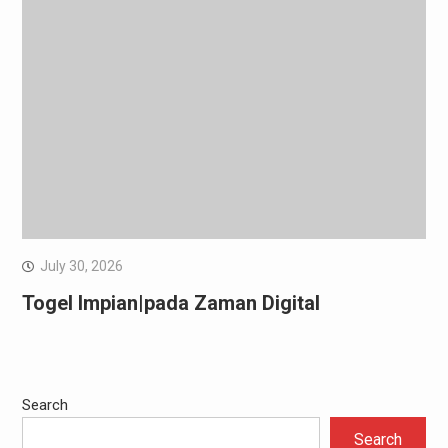
July 30, 2026
Togel Impian|pada Zaman Digital
Search
Search