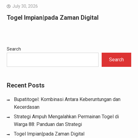
July 30, 2026
Togel Impian|pada Zaman Digital
Search
Search
Recent Posts
Bupatitogel: Kombinasi Antara Keberuntungan dan
Kecerdasan
Strategi Ampuh Mengalahkan Permainan Togel di
Warga 88: Panduan dan Strategi
Togel Impian|pada Zaman Digital