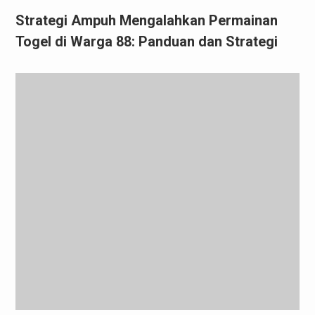
Strategi Ampuh Mengalahkan Permainan
Togel di Warga 88: Panduan dan Strategi