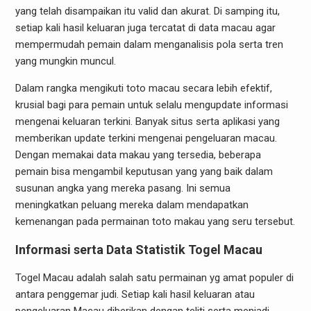
yang telah disampaikan itu valid dan akurat. Di samping itu,
setiap kali hasil keluaran juga tercatat di data macau agar
mempermudah pemain dalam menganalisis pola serta tren
yang mungkin muncul.
Dalam rangka mengikuti toto macau secara lebih efektif,
krusial bagi para pemain untuk selalu mengupdate informasi
mengenai keluaran terkini. Banyak situs serta aplikasi yang
memberikan update terkini mengenai pengeluaran macau.
Dengan memakai data makau yang tersedia, beberapa
pemain bisa mengambil keputusan yang yang baik dalam
susunan angka yang mereka pasang. Ini semua
meningkatkan peluang mereka dalam mendapatkan
kemenangan pada permainan toto makau yang seru tersebut.
Informasi serta Data Statistik Togel Macau
Togel Macau adalah salah satu permainan yg amat populer di
antara penggemar judi. Setiap kali hasil keluaran atau