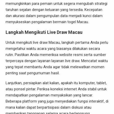
memungkinkan para pemain untuk segera mengubah strategi
taruhan sejalan dengan keluaran yang tersedia. Kecepatan
dan akurasi dalam pengumpulan data menjadi kunci dalam
menyukseskan pengalaman bermain togel Macau.
Langkah Mengikuti Live Draw Macau
Untuk mengikuti live draw Macau, langkah pertama Anda perlu
mengetahui waktu acara yang biasanya dilakukan secara
rutin. Pastikan Anda memeriksa website resmi serta sumber
terpercaya dengan layanan layanan live draw. Mencatat waktu
yang tepat membantu Anda agar tidak melewatkan momen
penting saat pengumuman hasil.
Lanjutkan, persiapkan alat kalian, apakah itu komputer, tablet,
atau ponsel pintar. Periksa koneksi internet Anda stabil untuk
mendapatkan pengalaman menyaksikan yang lancar.
Beberapa platform yang juga menyediakan fungsi interaktif, di
mana kalian dapat berpartisipasi dalam diskusi atau
memberikan tanggapan selama acara berlangsung.