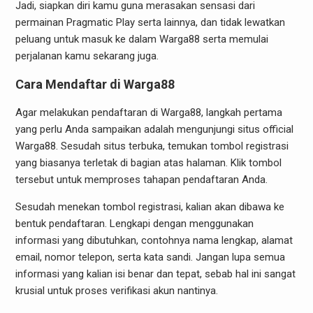
Jadi, siapkan diri kamu guna merasakan sensasi dari
permainan Pragmatic Play serta lainnya, dan tidak lewatkan
peluang untuk masuk ke dalam Warga88 serta memulai
perjalanan kamu sekarang juga.
Cara Mendaftar di Warga88
Agar melakukan pendaftaran di Warga88, langkah pertama
yang perlu Anda sampaikan adalah mengunjungi situs official
Warga88. Sesudah situs terbuka, temukan tombol registrasi
yang biasanya terletak di bagian atas halaman. Klik tombol
tersebut untuk memproses tahapan pendaftaran Anda.
Sesudah menekan tombol registrasi, kalian akan dibawa ke
bentuk pendaftaran. Lengkapi dengan menggunakan
informasi yang dibutuhkan, contohnya nama lengkap, alamat
email, nomor telepon, serta kata sandi. Jangan lupa semua
informasi yang kalian isi benar dan tepat, sebab hal ini sangat
krusial untuk proses verifikasi akun nantinya.