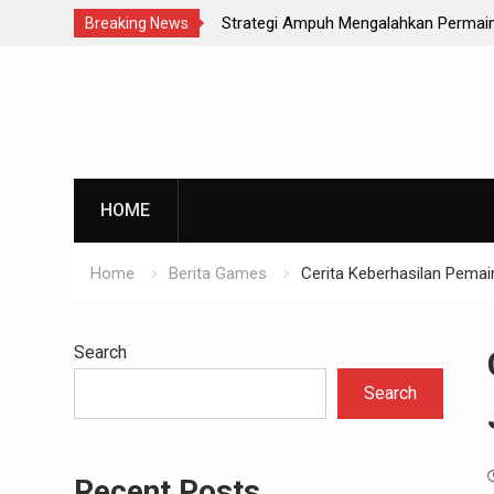
ngalahkan Permainan Togel di
Togel Impian|pada Zaman Digi
Breaking News
dan Strategi
Skip
to
content
HOME
Home
Berita Games
Cerita Keberhasilan Pemain
Search
Search
Recent Posts