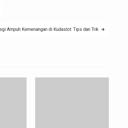
tegi Ampuh Kemenangan di Kudaslot: Tips dan Trik