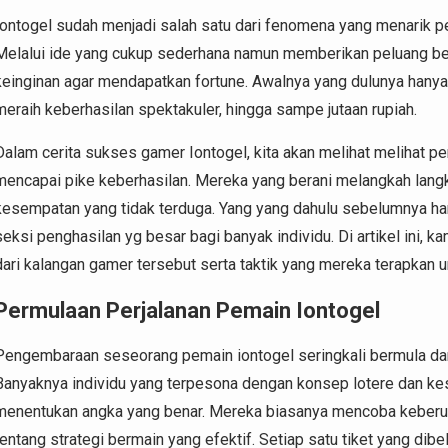
Iontogel sudah menjadi salah satu dari fenomena yang menarik per
Melalui ide yang cukup sederhana namun memberikan peluang bes
keinginan agar mendapatkan fortune. Awalnya yang dulunya han
meraih keberhasilan spektakuler, hingga sampe jutaan rupiah.
Dalam cerita sukses gamer Iontogel, kita akan melihat melihat p
mencapai pike keberhasilan. Mereka yang berani melangkah langk
kesempatan yang tidak terduga. Yang yang dahulu sebelumnya ha
seksi penghasilan yg besar bagi banyak individu. Di artikel ini, 
dari kalangan gamer tersebut serta taktik yang mereka terapkan u
Permulaan Perjalanan Pemain Iontogel
Pengembaraan seseorang pemain iontogel seringkali bermula dar
Banyaknya individu yang terpesona dengan konsep lotere dan k
menentukan angka yang benar. Mereka biasanya mencoba keberun
tentang strategi bermain yang efektif. Setiap satu tiket yang di