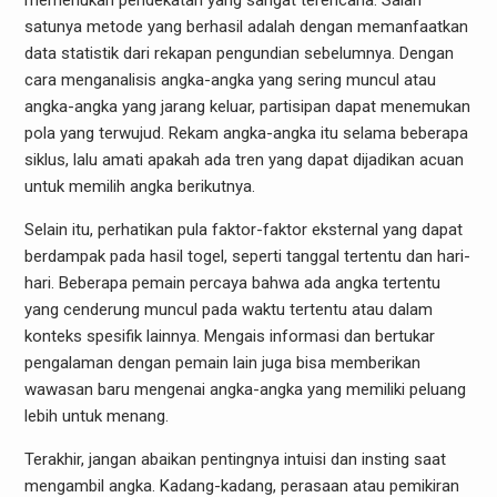
memerlukan pendekatan yang sangat terencana. Salah
satunya metode yang berhasil adalah dengan memanfaatkan
data statistik dari rekapan pengundian sebelumnya. Dengan
cara menganalisis angka-angka yang sering muncul atau
angka-angka yang jarang keluar, partisipan dapat menemukan
pola yang terwujud. Rekam angka-angka itu selama beberapa
siklus, lalu amati apakah ada tren yang dapat dijadikan acuan
untuk memilih angka berikutnya.
Selain itu, perhatikan pula faktor-faktor eksternal yang dapat
berdampak pada hasil togel, seperti tanggal tertentu dan hari-
hari. Beberapa pemain percaya bahwa ada angka tertentu
yang cenderung muncul pada waktu tertentu atau dalam
konteks spesifik lainnya. Mengais informasi dan bertukar
pengalaman dengan pemain lain juga bisa memberikan
wawasan baru mengenai angka-angka yang memiliki peluang
lebih untuk menang.
Terakhir, jangan abaikan pentingnya intuisi dan insting saat
mengambil angka. Kadang-kadang, perasaan atau pemikiran