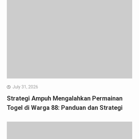
July 31, 2026
Strategi Ampuh Mengalahkan Permainan
Togel di Warga 88: Panduan dan Strategi