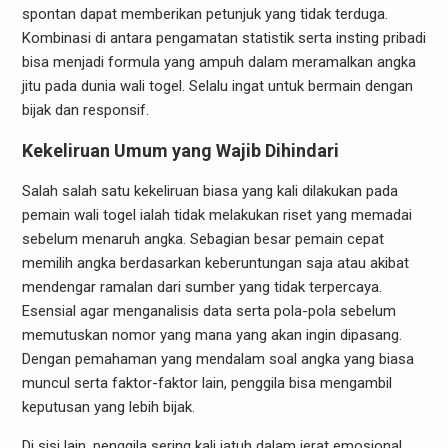
spontan dapat memberikan petunjuk yang tidak terduga.
Kombinasi di antara pengamatan statistik serta insting pribadi
bisa menjadi formula yang ampuh dalam meramalkan angka
jitu pada dunia wali togel. Selalu ingat untuk bermain dengan
bijak dan responsif.
Kekeliruan Umum yang Wajib Dihindari
Salah salah satu kekeliruan biasa yang kali dilakukan pada
pemain wali togel ialah tidak melakukan riset yang memadai
sebelum menaruh angka. Sebagian besar pemain cepat
memilih angka berdasarkan keberuntungan saja atau akibat
mendengar ramalan dari sumber yang tidak terpercaya.
Esensial agar menganalisis data serta pola-pola sebelum
memutuskan nomor yang mana yang akan ingin dipasang.
Dengan pemahaman yang mendalam soal angka yang biasa
muncul serta faktor-faktor lain, penggila bisa mengambil
keputusan yang lebih bijak.
Di sisi lain, penggila sering kali jatuh dalam jerat emosional