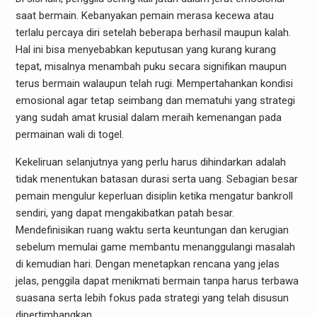
saat bermain. Kebanyakan pemain merasa kecewa atau
terlalu percaya diri setelah beberapa berhasil maupun kalah.
Hal ini bisa menyebabkan keputusan yang kurang kurang
tepat, misalnya menambah puku secara signifikan maupun
terus bermain walaupun telah rugi. Mempertahankan kondisi
emosional agar tetap seimbang dan mematuhi yang strategi
yang sudah amat krusial dalam meraih kemenangan pada
permainan wali di togel.
Kekeliruan selanjutnya yang perlu harus dihindarkan adalah
tidak menentukan batasan durasi serta uang. Sebagian besar
pemain mengulur keperluan disiplin ketika mengatur bankroll
sendiri, yang dapat mengakibatkan patah besar.
Mendefinisikan ruang waktu serta keuntungan dan kerugian
sebelum memulai game membantu menanggulangi masalah
di kemudian hari. Dengan menetapkan rencana yang jelas
jelas, penggila dapat menikmati bermain tanpa harus terbawa
suasana serta lebih fokus pada strategi yang telah disusun
dipertimbangkan.