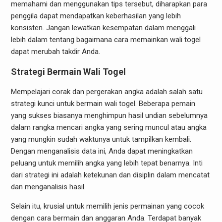
memahami dan menggunakan tips tersebut, diharapkan para
penggila dapat mendapatkan keberhasilan yang lebih
konsisten. Jangan lewatkan kesempatan dalam menggali
lebih dalam tentang bagaimana cara memainkan wali togel
dapat merubah takdir Anda.
Strategi Bermain Wali Togel
Mempelajari corak dan pergerakan angka adalah salah satu
strategi kunci untuk bermain wali togel. Beberapa pemain
yang sukses biasanya menghimpun hasil undian sebelumnya
dalam rangka mencari angka yang sering muncul atau angka
yang mungkin sudah waktunya untuk tampilkan kembali.
Dengan menganalisis data ini, Anda dapat meningkatkan
peluang untuk memilih angka yang lebih tepat benarnya. Inti
dari strategi ini adalah ketekunan dan disiplin dalam mencatat
dan menganalisis hasil.
Selain itu, krusial untuk memilih jenis permainan yang cocok
dengan cara bermain dan anggaran Anda. Terdapat banyak