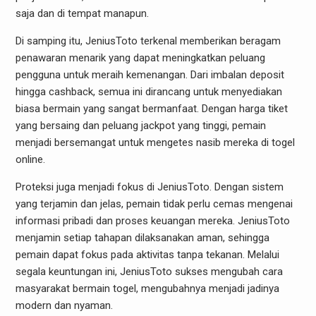
saja dan di tempat manapun.
Di samping itu, JeniusToto terkenal memberikan beragam
penawaran menarik yang dapat meningkatkan peluang
pengguna untuk meraih kemenangan. Dari imbalan deposit
hingga cashback, semua ini dirancang untuk menyediakan
biasa bermain yang sangat bermanfaat. Dengan harga tiket
yang bersaing dan peluang jackpot yang tinggi, pemain
menjadi bersemangat untuk mengetes nasib mereka di togel
online.
Proteksi juga menjadi fokus di JeniusToto. Dengan sistem
yang terjamin dan jelas, pemain tidak perlu cemas mengenai
informasi pribadi dan proses keuangan mereka. JeniusToto
menjamin setiap tahapan dilaksanakan aman, sehingga
pemain dapat fokus pada aktivitas tanpa tekanan. Melalui
segala keuntungan ini, JeniusToto sukses mengubah cara
masyarakat bermain togel, mengubahnya menjadi jadinya
modern dan nyaman.