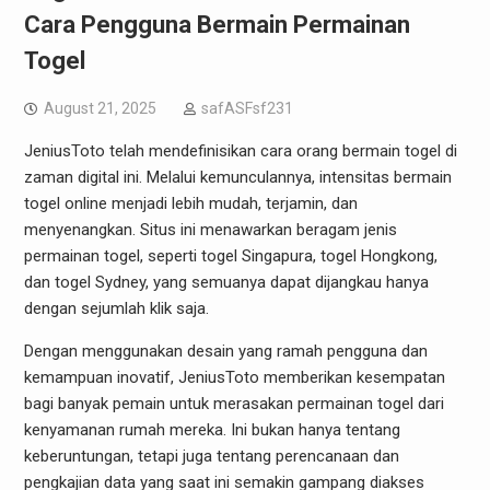
Cara Pengguna Bermain Permainan
Togel
August 21, 2025
safASFsf231
JeniusToto telah mendefinisikan cara orang bermain togel di
zaman digital ini. Melalui kemunculannya, intensitas bermain
togel online menjadi lebih mudah, terjamin, dan
menyenangkan. Situs ini menawarkan beragam jenis
permainan togel, seperti togel Singapura, togel Hongkong,
dan togel Sydney, yang semuanya dapat dijangkau hanya
dengan sejumlah klik saja.
Dengan menggunakan desain yang ramah pengguna dan
kemampuan inovatif, JeniusToto memberikan kesempatan
bagi banyak pemain untuk merasakan permainan togel dari
kenyamanan rumah mereka. Ini bukan hanya tentang
keberuntungan, tetapi juga tentang perencanaan dan
pengkajian data yang saat ini semakin gampang diakses