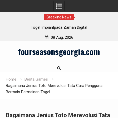
Breaking News
ga
Togel Impian|pada Zaman Digital
08 Aug, 2026
Skip
fourseasonsgeorgia.com
to
content
Home
Berita Games
Bagaimana Jenius Toto Merevolusi Tata Cara Pengguna
Bermain Permainan Togel
Bagaimana Jenius Toto Merevolusi Tata