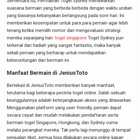
Sementara itu, Permainan Togel Sydney menawarkan
suasana bermain yang berbeda berbeda dengan waktu undian
yang biasanya kebanyakan berlangsung pada sore hari. Ini
memberikan kesempatan untuk para para pemain agar lebih
tenang ketika memilih nomor dan mengevaluasi strategi
mereka sepanjang hari.
togel singapore
Togel Sydney pun
terkenal dari hadiah yang sangat fantastis, maka banyak
sekali pemain yang berharap untuk mendapatkan
keberuntungan dari bermain ini.
Manfaat Bermain di JeniusToto
Bertekad di JeniusToto memberikan banyak manfaat,
terutama bagi beberapa pecinta togel online. Salah sebuah
keunggulannya adalah keterjangkauan akses yang ditawarkan.
Menggunakan platform yang user-friendly, pemain dapat
secara cepat dan mudah melakukan pendaftaran serta
bermain togel Singapore, Hongkong, dan Sydney cuma
melalui perangkat mereka. Tak perlu lagi menunggu di tempat
penjualan tiket, semua bisa dilakukan secara online kapan